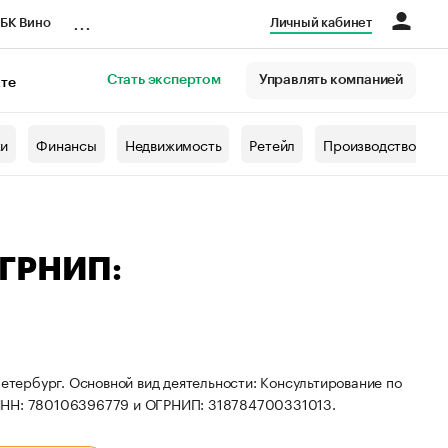
...
БК Вино
Личный кабинет
Стать экспертом
Управлять компанией
кте
азета
жи
Финансы
Недвижимость
Ретейл
Производство
ОГРНИП:
Петербург. Основной вид деятельности: Консультирование по
 ИНН: 780106396779 и ОГРНИП: 318784700331013.