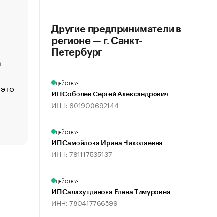
«Деньги будут не нужны»: что рассказал Маск в инт
Economist
Другие предприниматели в
Функции менеджмента: пять ключевых основ эффект
регионе — г. Санкт-
управления
Петербург
а
ЕС разрешил конфискацию российской нефти — чем
Москва
ДЕЙСТВУЕТ
 это
Стресс обеспеченных людей: почему рост доходов 
счастья
ИП Соболев Сергей Александрович
ИНН: 601900692144
Что обвинения против Павла Дурова значат для Tele
пользователей
ДЕЙСТВУЕТ
ИП Самойлова Ирина Николаевна
ИНН: 781117535137
ДЕЙСТВУЕТ
ИП Салахутдинова Елена Тимуровна
ИНН: 780417766599