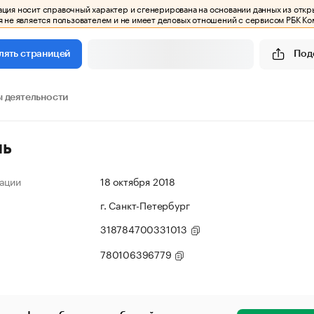
ия носит справочный характер и сгенерирована на основании данных из откр
 не является пользователем и не имеет деловых отношений с сервисом РБК Ко
Под
лять страницей
 деятельности
ль
ации
18 октября 2018
г. Санкт-Петербург
318784700331013
780106396779