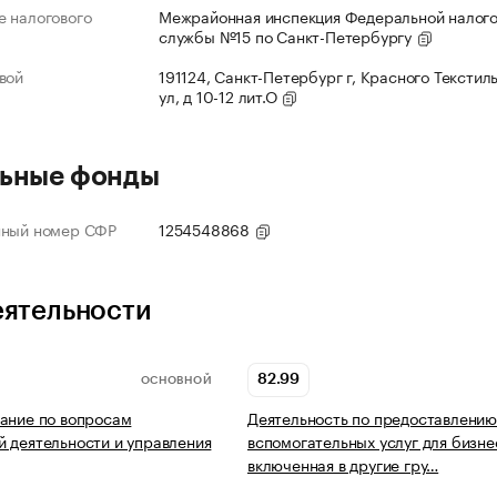
 налогового
Межрайонная инспекция Федеральной налог
службы №15 по Санкт-Петербургу
вой
191124, Санкт-Петербург г, Красного Текстил
ул, д 10-12 лит.О
ьные фонды
нный номер СФР
1254548868
еятельности
82.99
ОСНОВНОЙ
ание по вопросам
Деятельность по предоставлению
 деятельности и управления
вспомогательных услуг для бизне
включенная в другие гру…