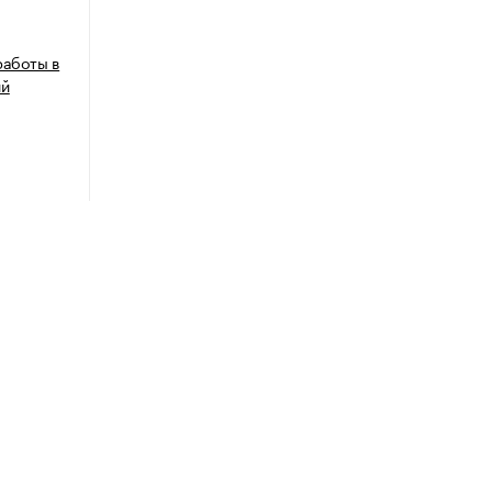
работы в
ий