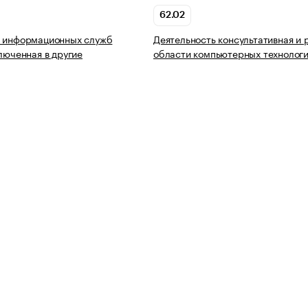
62.02
ь информационных служб
Деятельность консультативная и 
ключенная в другие
области компьютерных технолог