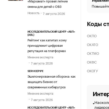
«Мархамат» провел летние
Управляйт
Повышайте
смены для детей с ОВЗ
Новость
7 августа 2026
Коды с
ИССЛЕДОВАТЕЛЬСКИЙ ЦЕНТР «АБП»
ОКПО
(ABL)
Рейтинг как капитал: кому
ОКАТО
принадлежит цифровая
репутация на платформах
ОКТМО
Мнение эксперта
ОКФС
7 августа 2026
ОКОГУ
SERVICEPIPE
Эшелонированная оборона: как
защищать бизнес от
современных киберугроз
Мнение эксперта
Интер
7 августа 2026
Насколь
лидеро
ИССЛЕДОВАТЕЛЬСКИЙ ЦЕНТР «АБП»