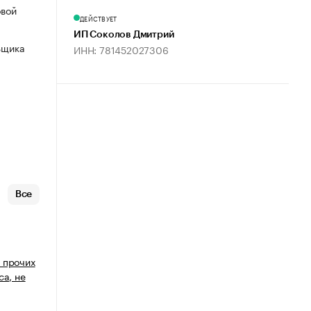
овой
ДЕЙСТВУЕТ
ИП Соколов Дмитрий
ьщика
ИНН: 781452027306
Все
 прочих
са, не