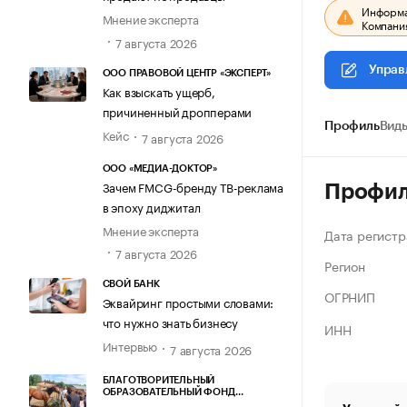
Информац
Мнение эксперта
Компания
7 августа 2026
Управ
ООО ПРАВОВОЙ ЦЕНТР «ЭКСПЕРТ»
Как взыскать ущерб,
причиненный дропперами
Профиль
Виды
Кейс
7 августа 2026
ООО «МЕДИА-ДОКТОР»
Зачем FMCG-бренду ТВ-реклама
Профи
в эпоху диджитал
Мнение эксперта
Дата регистр
7 августа 2026
Регион
СВОЙ БАНК
ОГРНИП
Эквайринг простыми словами:
что нужно знать бизнесу
ИНН
Интервью
7 августа 2026
БЛАГОТВОРИТЕЛЬНЫЙ
ОБРАЗОВАТЕЛЬНЫЙ ФОНД
«МАРХАМАТ»