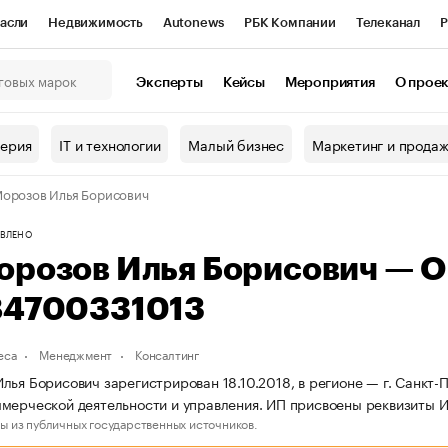
асли
Недвижимость
Autonews
РБК Компании
Телеканал
Р
К Курсы
РБК Life
Тренды
Визионеры
Национальные проекты
Эксперты
Кейсы
Мероприятия
О прое
онный клуб
Исследования
Кредитные рейтинги
Франшизы
Г
терия
IT и технологии
Малый бизнес
Маркетинг и прода
Проверка контрагентов
Политика
Экономика
Бизнес
орозов Илья Борисович
ы
ВЛЕНО
орозов Илья Борисович — 
84700331013
еса
Менеджмент
Консалтинг
лья Борисович зарегистрирован 18.10.2018, в регионе — г. Санкт-
мерческой деятельности и управления. ИП присвоены реквизиты
ы из публичных государственных источников.