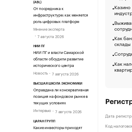
(ABL)
Казино
От посредника к
индуст
инфраструктуре: как меняется
роль цифровых платформ
Выжива
сотруд
Мнение эксперта
7 августа 2026
Как бан
склады
НИИ ПГ
НИИ ПГ и власти Самарской
Сотрудн
области обсудили развитие
Как нал
исторического центра
кварти
Новость
7 августа 2026
ВЫСШАЯ ШКОЛА ЭКОНОМИКИ
Оправдана ли консервативная
позиция на фондовом рынке в
Регист
текущих условиях
Интервью
7 августа 2026
Дата регистр
ЦАРАН ГРУПП
Код налогово
Какие инвесторы приходят