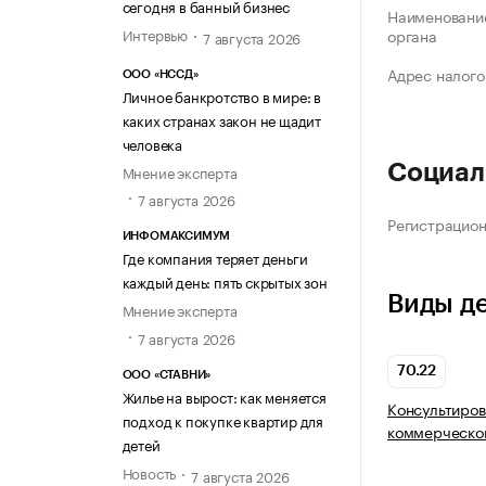
сегодня в банный бизнес
Наименование
Интервью
органа
7 августа 2026
Адрес налого
ООО «НССД»
Личное банкротство в мире: в
каких странах закон не щадит
человека
Социал
Мнение эксперта
7 августа 2026
Регистрацио
ИНФОМАКСИМУМ
Где компания теряет деньги
каждый день: пять скрытых зон
Виды д
Мнение эксперта
7 августа 2026
70.22
ООО «СТАВНИ»
Жилье на вырост: как меняется
Консультиров
подход к покупке квартир для
коммерческой
детей
Новость
7 августа 2026