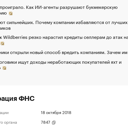
 проиграло. Как ИИ-агенты разрушают букмекерскую
рию
ют сильнейших. Почему компании избавляются от лучших
ников
к Wildberries резко нарастил кредиты селлерам до атак н
ики открыли новый способ вредить компаниям. Зачем им
оговики ищут доходы неработающих покупателей яхт и
р
рация ФНС
ации
18 октября 2018
го органа
7847