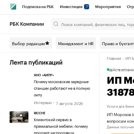
Подписка на РБК
Инвестиции
Мероприятия
Отр
Спорт
Школа управления РБК
РБК Образование
РБ
РБК Компании
Город
Стиль
Крипто
РБК Бизнес-среда
Дискусси
Выбор редакции
Менеджмент и HR
Право и бухгал
Спецпроекты СПб
Конференции СПб
Спецпроекты
Главная
ИП М
Технологии и медиа
Финансы
Рынок наличной валют
Лента публикаций
ДЕЙСТВУЕТ
ОБНО
АНО «АИПР»
ИП М
Почему московские зарядные
станции работают не в полную
3187
силу
Интервью
7 августа 2026
Услуги для бизн
ИП Морозов И
RICCHE
Клиентский сервис в
вопросам ком
премиальной мебели: почему
Данные получен
продают не продавцы