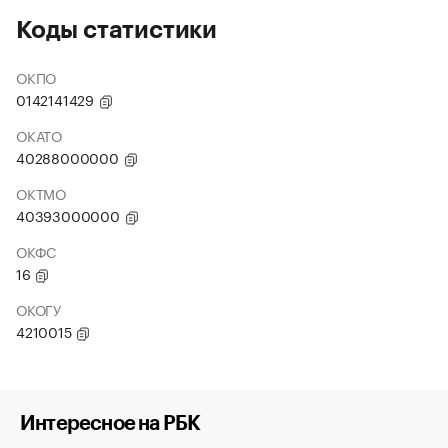
Коды статистики
ОКПО
0142141429
ОКАТО
40288000000
ОКТМО
40393000000
ОКФС
16
ОКОГУ
4210015
Интересное на РБК