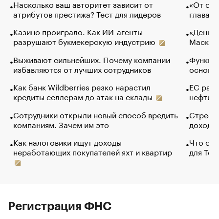
Насколько ваш авторитет зависит от
«От спо
атрибутов престижа? Тест для лидеров
глава к
Казино проиграло. Как ИИ-агенты
«Деньги
разрушают букмекерскую индустрию
Маск в 
Выживают сильнейших. Почему компании
Функции
избавляются от лучших сотрудников
основ э
Как банк Wildberries резко нарастил
ЕС раз
кредиты селлерам до атак на склады
нефти —
Сотрудники открыли новый способ вредить
Стресс 
компаниям. Зачем им это
доходов
Как налоговики ищут доходы
Что обв
неработающих покупателей яхт и квартир
для Tel
Регистрация ФНС