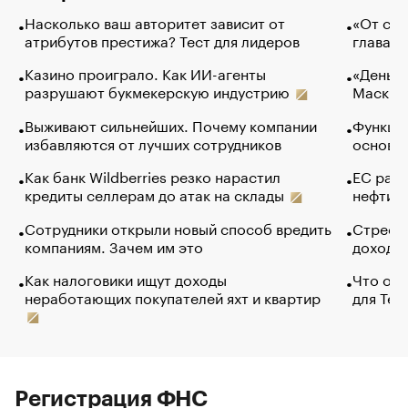
Насколько ваш авторитет зависит от
«От спо
атрибутов престижа? Тест для лидеров
глава к
Казино проиграло. Как ИИ-агенты
«Деньги
разрушают букмекерскую индустрию
Маск в 
Выживают сильнейших. Почему компании
Функции
избавляются от лучших сотрудников
основ э
Как банк Wildberries резко нарастил
ЕС раз
кредиты селлерам до атак на склады
нефти —
Сотрудники открыли новый способ вредить
Стресс 
компаниям. Зачем им это
доходов
Как налоговики ищут доходы
Что обв
неработающих покупателей яхт и квартир
для Tel
Регистрация ФНС