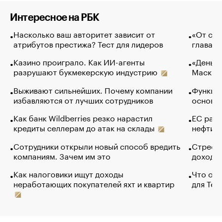
Интересное на РБК
Насколько ваш авторитет зависит от
«От спо
атрибутов престижа? Тест для лидеров
глава к
Казино проиграло. Как ИИ-агенты
«Деньги
разрушают букмекерскую индустрию
Маск в 
Выживают сильнейших. Почему компании
Функции
избавляются от лучших сотрудников
основ э
Как банк Wildberries резко нарастил
ЕС раз
кредиты селлерам до атак на склады
нефти —
Сотрудники открыли новый способ вредить
Стресс 
компаниям. Зачем им это
доходов
Как налоговики ищут доходы
Что обв
неработающих покупателей яхт и квартир
для Tel