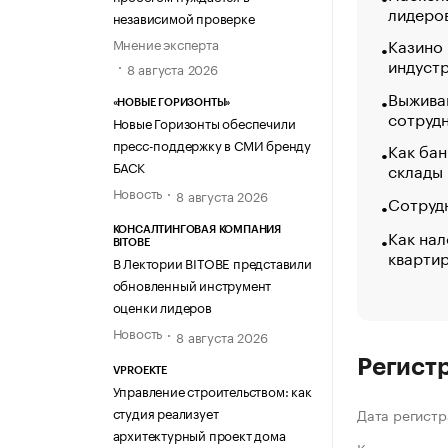
лидеро
независимой проверке
Казино
Мнение эксперта
индуст
8 августа 2026
Выжива
«НОВЫЕ ГОРИЗОНТЫ»
сотруд
Новые Горизонты обеспечили
пресс-поддержку в СМИ бренду
Как бан
БАСК
склады
Новость
8 августа 2026
Сотрудн
Как нал
КОНСАЛТИНГОВАЯ КОМПАНИЯ
BITOBE
кварти
В Лектории BITOBE представили
обновленный инструмент
оценки лидеров
Новость
8 августа 2026
Регист
VPROEKTE
Управление строительством: как
студия реализует
Дата регистр
архитектурный проект дома