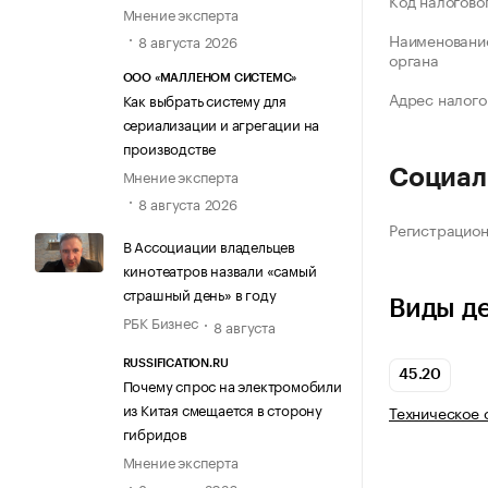
Код налогово
Мнение эксперта
Наименование
8 августа 2026
органа
ООО «МАЛЛЕНОМ СИСТЕМС»
Адрес налого
Как выбрать систему для
сериализации и агрегации на
производстве
Мнение эксперта
Социал
8 августа 2026
Регистрацио
В Ассоциации владельцев
кинотеатров назвали «самый
страшный день» в году
Виды д
РБК Бизнес
8 августа
RUSSIFICATION.RU
45.20
Почему спрос на электромобили
из Китая смещается в сторону
Техническое 
гибридов
Мнение эксперта