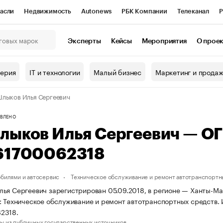
асли
Недвижимость
Autonews
РБК Компании
Телеканал
Р
К Курсы
РБК Life
Тренды
Визионеры
Национальные проекты
Эксперты
Кейсы
Мероприятия
О прое
онный клуб
Исследования
Кредитные рейтинги
Франшизы
Г
терия
IT и технологии
Малый бизнес
Маркетинг и прода
Проверка контрагентов
Политика
Экономика
Бизнес
лыков Илья Сергеевич
ы
ВЛЕНО
лыков Илья Сергеевич — О
61700062318
обилями и автосервис
Техническое обслуживание и ремонт автотранспортн
ья Сергеевич зарегистрирован 05.09.2018, в регионе — Ханты-Ма
: Техническое обслуживание и ремонт автотранспортных средств
2318.
ы из публичных государственных источников.