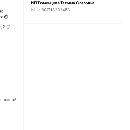
ИП Тюменцева Татьяна Олеговна
ИНН: 861713383453
по
ре
д 2
ОСНОВНОЙ