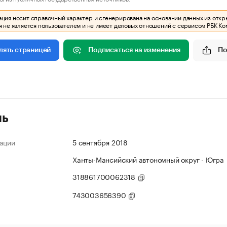
ия носит справочный характер и сгенерирована на основании данных из откр
 не является пользователем и не имеет деловых отношений с сервисом РБК Ко
Подписаться на изменения
По
лять страницей
ль
ации
5 сентября 2018
Ханты-Мансийский автономный округ - Югра
318861700062318
743003656390