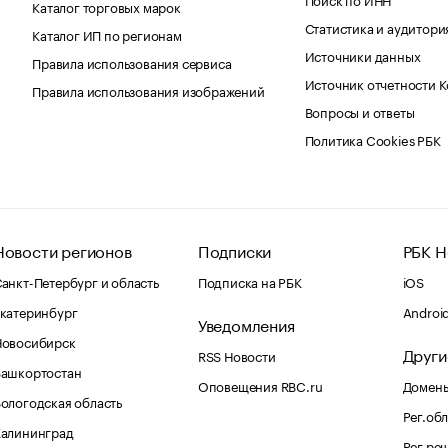
Каталог торговых марок
Статистика и аудитори
Каталог ИП по регионам
Источники данных
Правила использования сервиса
Источник отчетности 
Правила использования изображений
Вопросы и ответы
Политика Cookies РБК
Новости регионов
Подписки
РБК Н
анкт-Петербург и область
Подписка на РБК
iOS
катеринбург
Androi
Уведомления
Новосибирск
Други
RSS Новости
Башкортостан
Оповещения RBC.ru
Домены
ологодская область
Рег.об
Калининград
Рег.ре