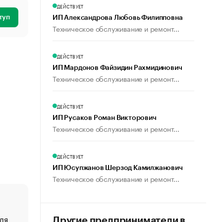
ДЕЙСТВУЕТ
туп
ИП Александрова Любовь Филипповна
Техническое обслуживание и ремонт...
ДЕЙСТВУЕТ
ИП Мардонов Файзидин Рахмидинович
Техническое обслуживание и ремонт...
ДЕЙСТВУЕТ
ИП Русаков Роман Викторович
Техническое обслуживание и ремонт...
ДЕЙСТВУЕТ
ИП Юсупжанов Шерзод Камилжанович
Техническое обслуживание и ремонт...
ля
«От спорта тело стареет иначе». Как живет глава ко
Другие предприниматели в