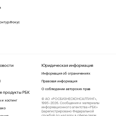
я
Контур.Фокус
овости
Юридическая информация
Информация об ограничениях
d
Правовая информация
О соблюдении авторских прав
е продукты РБК
© АО «РОСБИЗНЕСКОНСАЛТИНГ»,
 и хостинг
1995–2026.
Сообщения и материалы
информационного агентства «РБК»
лако
(зарегистрировано Федеральной
службой по надзору в сфере связи,
шения