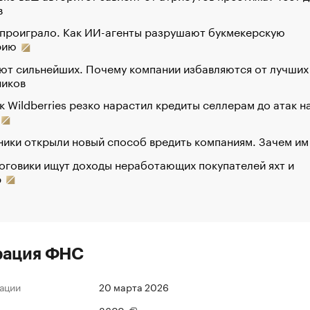
в
 проиграло. Как ИИ-агенты разрушают букмекерскую
рию
ют сильнейших. Почему компании избавляются от лучших
ников
к Wildberries резко нарастил кредиты селлерам до атак н
ики открыли новый способ вредить компаниям. Зачем им
оговики ищут доходы неработающих покупателей яхт и
р
рация ФНС
ации
20 марта 2026