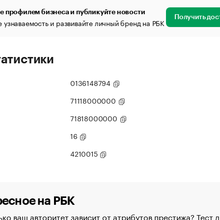
е профилем бизнеса и публикуйте новости
Получить дос
 узнаваемость и развивайте личный бренд на РБК
татистики
0136148794
71118000000
71818000000
16
4210015
есное на РБК
ко ваш авторитет зависит от атрибутов престижа? Тест д