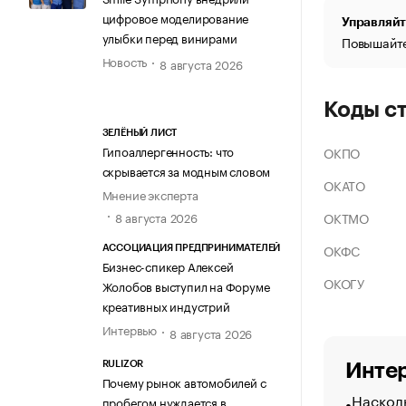
цифровое моделирование
Управляйт
улыбки перед винирами
Повышайте
Новость
8 августа 2026
Коды с
ЗЕЛЁНЫЙ ЛИСТ
Гипоаллергенность: что
ОКПО
скрывается за модным словом
ОКАТО
Мнение эксперта
ОКТМО
8 августа 2026
ОКФС
АССОЦИАЦИЯ ПРЕДПРИНИМАТЕЛЕЙ
Бизнес-спикер Алексей
ОКОГУ
Жолобов выступил на Форуме
креативных индустрий
Интервью
8 августа 2026
RULIZOR
Интер
Почему рынок автомобилей с
Насколь
пробегом нуждается в