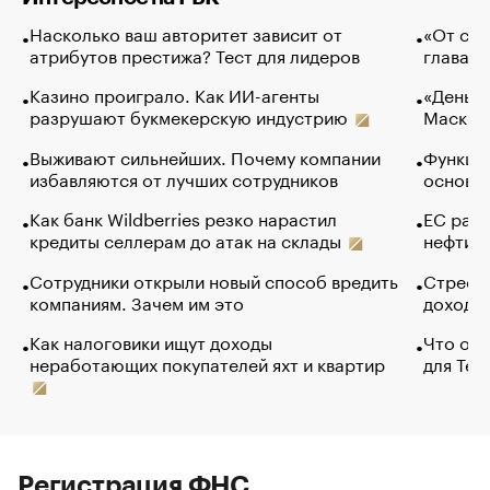
Насколько ваш авторитет зависит от
«От спо
атрибутов престижа? Тест для лидеров
глава к
Казино проиграло. Как ИИ-агенты
«Деньги
разрушают букмекерскую индустрию
Маск в 
Выживают сильнейших. Почему компании
Функции
избавляются от лучших сотрудников
основ э
Как банк Wildberries резко нарастил
ЕС раз
кредиты селлерам до атак на склады
нефти —
Сотрудники открыли новый способ вредить
Стресс 
компаниям. Зачем им это
доходов
Как налоговики ищут доходы
Что обв
неработающих покупателей яхт и квартир
для Tel
Регистрация ФНС