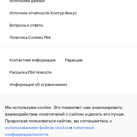
Источники данных
Источник отчетности Контур.Фокус
Вопросы и ответы
Политика Cookies РБК
Контактная информация
Редакция
Рассылка РБК Новости
Информация об ограничениях
Правовая информация
О соблюдении авторских прав
Мы используем cookie. Это позволяет нам анализировать
© АО «РОСБИЗНЕСКОНСАЛТИНГ»,
1995–2026.
Сообщения
и материалы информационного агентства «РБК»
взаимодействие посетителей с сайтом и делать его лучше.
(зарегистрировано Федеральной службой по надзору в сфере
Продолжая пользоваться сайтом, вы соглашаетесь с
связи, информационных технологий и массовых
использованием файлов cookie
и
политикой
коммуникаций (Роскомнадзор) 09.12.2015 за номером ИА
№ФС77-63848) сопровождаются пометкой «РБК». Отдельные
конфиденциальности
.
публикации могут содержать информацию,