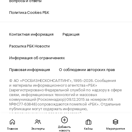
Вопросы и ответы
Политика Cookies РБК
Контактная информация
Редакция
Рассылка РБК Новости
Информация об ограничениях
Правовая информация
О соблюдении авторских прав
© АО «РОСБИЗНЕСКОНСАЛТИНГ»,
1995–2026.
Сообщения
и материалы информационного агентства «РБК»
(зарегистрировано Федеральной службой по надзору в сфере
связи, информационных технологий и массовых
коммуникаций (Роскомнадзор) 09.12.2015 за номером ИА
№ФС77-63848) сопровождаются пометкой «РБК». Отдельные
публикации могут содержать информацию,
не предназначенную для пользователей
до 18 лет.
companycardsfeedback@rbc.ru
Добавить
Главное
Эксперты
Кейсы
Мероприятия
новость