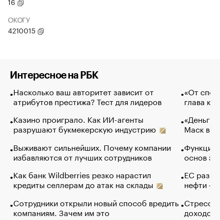
16
ОКОГУ
4210015
Интересное на РБК
Насколько ваш авторитет зависит от
«От спор
атрибутов престижа? Тест для лидеров
глава ко
Казино проиграло. Как ИИ-агенты
«Деньги б
разрушают букмекерскую индустрию
Маск в и
Выживают сильнейших. Почему компании
Функции 
избавляются от лучших сотрудников
основ эф
Как банк Wildberries резко нарастил
ЕС разре
кредиты селлерам до атак на склады
нефти — 
Сотрудники открыли новый способ вредить
Стресс о
компаниям. Зачем им это
доходов 