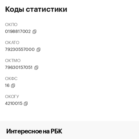
Коды статистики
ОКПО
0198817002
ОКАТО
79230557000
ОКТМО
79630157051
ОКФС
16
ОКОГУ
4210015
Интересное на РБК