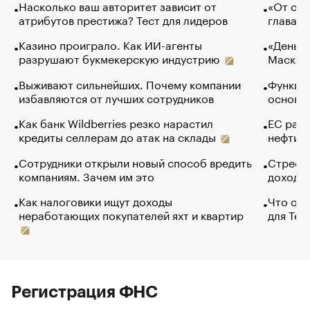
Насколько ваш авторитет зависит от
«От спо
атрибутов престижа? Тест для лидеров
глава к
Казино проиграло. Как ИИ-агенты
«Деньги
разрушают букмекерскую индустрию
Маск в 
Выживают сильнейших. Почему компании
Функции
избавляются от лучших сотрудников
основ э
Как банк Wildberries резко нарастил
ЕС раз
кредиты селлерам до атак на склады
нефти —
Сотрудники открыли новый способ вредить
Стресс 
компаниям. Зачем им это
доходов
Как налоговики ищут доходы
Что обв
неработающих покупателей яхт и квартир
для Tel
Регистрация ФНС