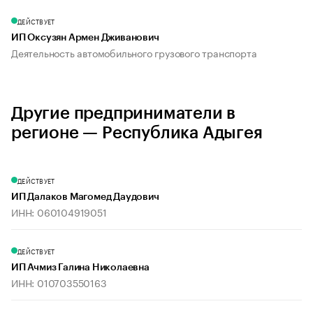
ДЕЙСТВУЕТ
ИП Оксузян Армен Дживанович
Деятельность автомобильного грузового транспорта
Другие предприниматели в
регионе — Республика Адыгея
ДЕЙСТВУЕТ
ИП Далаков Магомед Даудович
ИНН: 060104919051
ДЕЙСТВУЕТ
ИП Ачмиз Галина Николаевна
ИНН: 010703550163