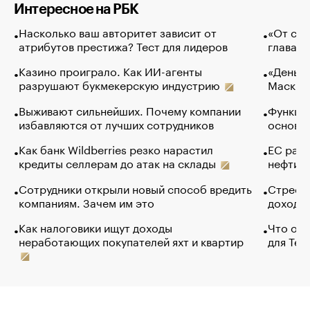
Интересное на РБК
Насколько ваш авторитет зависит от
«От спо
атрибутов престижа? Тест для лидеров
глава к
Казино проиграло. Как ИИ-агенты
«Деньги
разрушают букмекерскую индустрию
Маск в 
Выживают сильнейших. Почему компании
Функции
избавляются от лучших сотрудников
основ э
Как банк Wildberries резко нарастил
ЕС раз
кредиты селлерам до атак на склады
нефти —
Сотрудники открыли новый способ вредить
Стресс 
компаниям. Зачем им это
доходов
Как налоговики ищут доходы
Что обв
неработающих покупателей яхт и квартир
для Tel