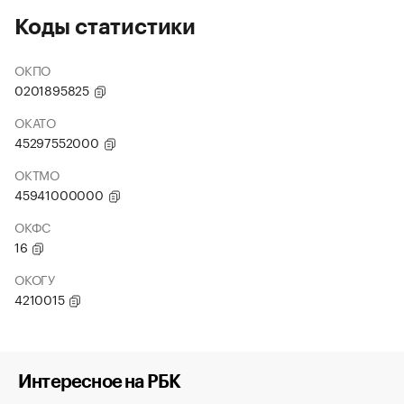
Коды статистики
ОКПО
0201895825
ОКАТО
45297552000
ОКТМО
45941000000
ОКФС
16
ОКОГУ
4210015
Интересное на РБК