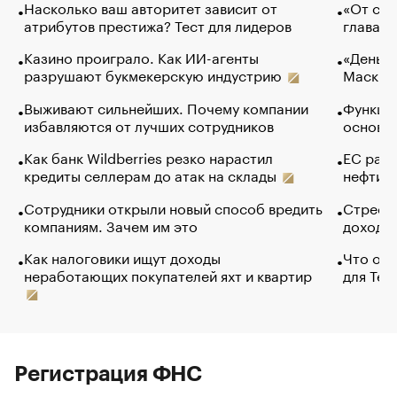
Насколько ваш авторитет зависит от
«От спо
атрибутов престижа? Тест для лидеров
глава к
Казино проиграло. Как ИИ-агенты
«Деньги
разрушают букмекерскую индустрию
Маск в 
Выживают сильнейших. Почему компании
Функции
избавляются от лучших сотрудников
основ э
Как банк Wildberries резко нарастил
ЕС раз
кредиты селлерам до атак на склады
нефти —
Сотрудники открыли новый способ вредить
Стресс 
компаниям. Зачем им это
доходов
Как налоговики ищут доходы
Что обв
неработающих покупателей яхт и квартир
для Tel
Регистрация ФНС