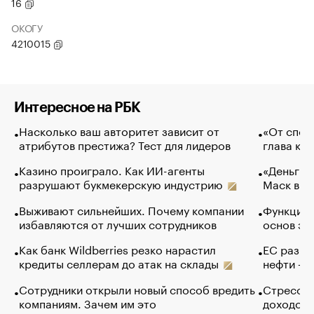
16
ОКОГУ
4210015
Интересное на РБК
Насколько ваш авторитет зависит от
«От спор
атрибутов престижа? Тест для лидеров
глава ко
Казино проиграло. Как ИИ-агенты
«Деньги б
разрушают букмекерскую индустрию
Маск в и
Выживают сильнейших. Почему компании
Функции 
избавляются от лучших сотрудников
основ эф
Как банк Wildberries резко нарастил
ЕС разре
кредиты селлерам до атак на склады
нефти — 
Сотрудники открыли новый способ вредить
Стресс о
компаниям. Зачем им это
доходов 