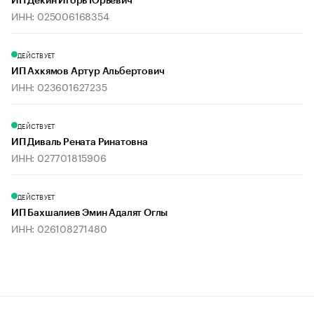
ИП Декин Игорь Юрьевич
ИНН: 025006168354
ДЕЙСТВУЕТ
ИП Ахкямов Артур Альбертович
ИНН: 023601627235
ДЕЙСТВУЕТ
ИП Диваль Рената Ринатовна
ИНН: 027701815906
ДЕЙСТВУЕТ
ИП Бахшалиев Эмин Адалят Оглы
ИНН: 026108271480