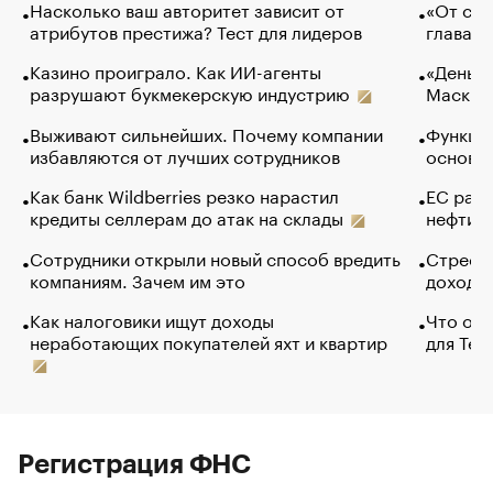
Насколько ваш авторитет зависит от
«От спо
атрибутов престижа? Тест для лидеров
глава к
Казино проиграло. Как ИИ-агенты
«Деньги
разрушают букмекерскую индустрию
Маск в 
Выживают сильнейших. Почему компании
Функции
избавляются от лучших сотрудников
основ э
Как банк Wildberries резко нарастил
ЕС раз
кредиты селлерам до атак на склады
нефти —
Сотрудники открыли новый способ вредить
Стресс 
компаниям. Зачем им это
доходов
Как налоговики ищут доходы
Что обв
неработающих покупателей яхт и квартир
для Tel
Регистрация ФНС