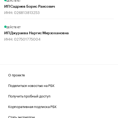
ДЕЙСТВУЕТ
ИП Садриев Борис Раисович
ИНН: 026813813253
ДЕЙСТВУЕТ
ИП Джураева Наргис Мирзохановна
ИНН: 027501775004
О проекте
Поделиться новостью на РБК
Получить пробный доступ
Корпоративная подписка РБК
Стать экспертом