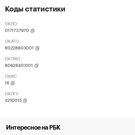
Коды статистики
ОКПО
0171737970
ОКАТО
80228803001
ОКТМО
80628403101
ОКФС
16
ОКОГУ
4210015
Интересное на РБК