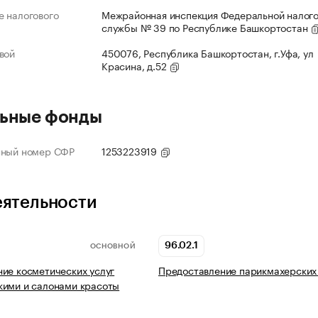
 налогового
Межрайонная инспекция Федеральной налог
службы № 39 по Республике Башкортостан
вой
450076, Республика Башкортостан, г.Уфа, ул
Красина, д.52
ьные фонды
нный номер СФР
1253223919
еятельности
96.02.1
ОСНОВНОЙ
ие косметических услуг
Предоставление парикмахерских 
кими и салонами красоты