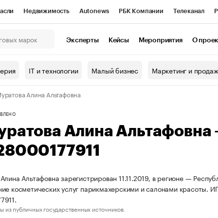
асли
Недвижимость
Autonews
РБК Компании
Телеканал
Р
К Курсы
РБК Life
Тренды
Визионеры
Национальные проекты
Эксперты
Кейсы
Мероприятия
О прое
онный клуб
Исследования
Кредитные рейтинги
Франшизы
Г
терия
IT и технологии
Малый бизнес
Маркетинг и прода
Проверка контрагентов
Политика
Экономика
Бизнес
уратова Алина Альтафовна
ы
ВЛЕНО
уратова Алина Альтафовна
28000177911
Алина Альтафовна зарегистрирован 11.11.2019, в регионе — Респуб
ие косметических услуг парикмахерскими и салонами красоты. 
7911.
ы из публичных государственных источников.