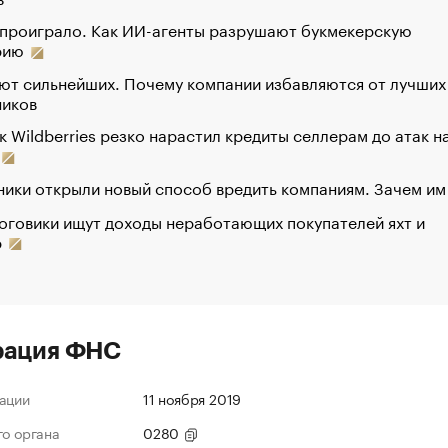
 проиграло. Как ИИ-агенты разрушают букмекерскую
рию
ют сильнейших. Почему компании избавляются от лучших
ников
к Wildberries резко нарастил кредиты селлерам до атак н
ики открыли новый способ вредить компаниям. Зачем им
оговики ищут доходы неработающих покупателей яхт и
р
рация ФНС
ации
11 ноября 2019
го органа
0280