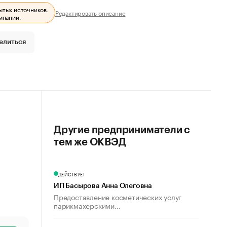
ытых источников.
Редактировать описание
мпании.
елиться
Другие предприниматели с
тем же ОКВЭД
ДЕЙСТВУЕТ
ИП Басырова Анна Олеговна
Предоставление косметических услуг
парикмахерскими...