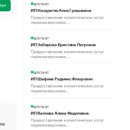
ДЕЙСТВУЕТ
туп
ИП Назаретян Анна Гришаевна
Предоставление косметических услуг
парикмахерскими...
ДЕЙСТВУЕТ
ИП Забирова Кристина Петровна
Предоставление косметических услуг
парикмахерскими...
ДЕЙСТВУЕТ
ИП Шафиев Радамес Флюрович
Предоставление косметических услуг
парикмахерскими...
ДЕЙСТВУЕТ
ИП Валеева Алина Фадилевна
Предоставление косметических услуг
ля
«От спорта тело стареет иначе». Как живет глава ко
парикмахерскими...
создавшей GTA