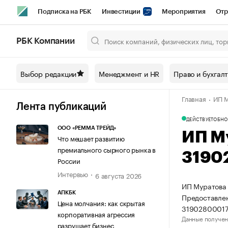
Подписка на РБК
Инвестиции
Мероприятия
Отр
Спорт
Школа управления РБК
РБК Образование
РБ
РБК Компании
Город
Стиль
Крипто
РБК Бизнес-среда
Дискусси
Выбор редакции
Менеджмент и HR
Право и бухгал
Спецпроекты СПб
Конференции СПб
Спецпроекты
Главная
ИП М
Технологии и медиа
Финансы
Рынок наличной валют
Лента публикаций
ДЕЙСТВУЕТ
ОБНО
ООО «РЕММА ТРЕЙД»
ИП М
Что мешает развитию
премиального сырного рынка в
3190
России
Интервью
6 августа 2026
ИП Муратова 
АПКБК
Предоставлен
Цена молчания: как скрытая
31902800017
корпоративная агрессия
Данные получен
разрушает бизнес