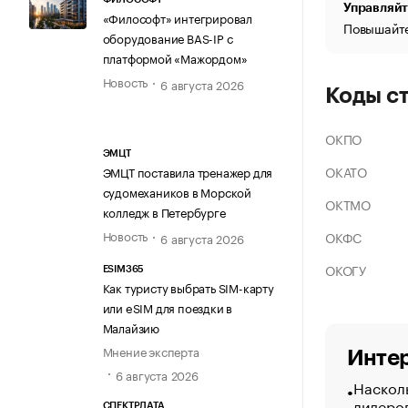
Управляйт
«Философт» интегрировал
Повышайте
оборудование BAS-IP с
платформой «Мажордом»
Новость
6 августа 2026
Коды с
ОКПО
ЭМЦТ
ОКАТО
ЭМЦТ поставила тренажер для
судомехаников в Морской
ОКТМО
колледж в Петербурге
Новость
ОКФС
6 августа 2026
ОКОГУ
ESIM365
Как туристу выбрать SIM-карту
или eSIM для поездки в
Малайзию
Мнение эксперта
Интер
6 августа 2026
Насколь
лидеро
СПЕКТРДАТА