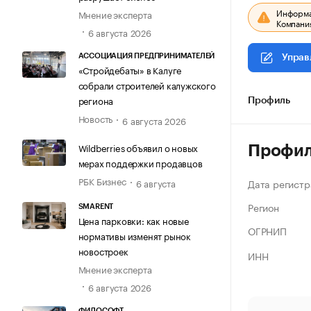
Информац
Мнение эксперта
Компания
6 августа 2026
АССОЦИАЦИЯ ПРЕДПРИНИМАТЕЛЕЙ
Управ
«Стройдебаты» в Калуге
собрали строителей калужского
региона
Профиль
Новость
6 августа 2026
Wildberries объявил о новых
Профи
мерах поддержки продавцов
РБК Бизнес
Дата регистр
6 августа
Регион
SMARENT
Цена парковки: как новые
ОГРНИП
нормативы изменят рынок
новостроек
ИНН
Мнение эксперта
6 августа 2026
ФИЛОСОФТ