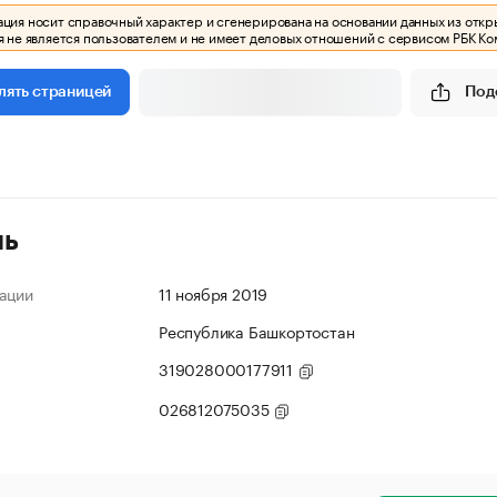
ия носит справочный характер и сгенерирована на основании данных из откр
 не является пользователем и не имеет деловых отношений с сервисом РБК Ко
Под
лять страницей
ль
ации
11 ноября 2019
Республика Башкортостан
319028000177911
026812075035