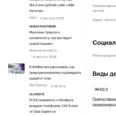
194,5 млн рублей: кейс «АВИ
Наименование
органа
Кэпитал»
Кейс
6 августа 2026
Адрес налого
НОВАЯ АНАТОМИЯ
Мужчины пришли к
косметологу: как выглядит
Социал
новый пациент
Мнение эксперта
Регистрацио
6 августа 2026
В Wildberries рассказали, как
предпринимателям подтвердить
Виды д
ущерб от атак
РБК Бизнес
6 августа
96.02.2
GLOWBYTE
Предоставлен
РСХБ совместно с GlowByte
парикмахерс
внедрил платформу CM Ocean
от Data Sapience