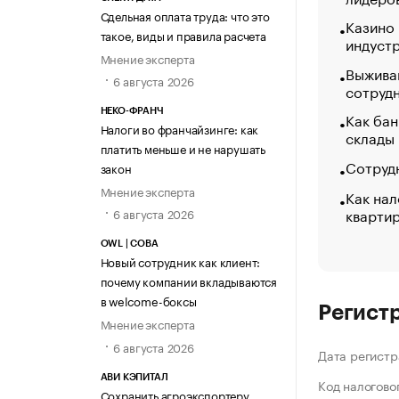
Сдельная оплата труда: что это
Казино
такое, виды и правила расчета
индуст
Мнение эксперта
Выжива
6 августа 2026
сотруд
НЕКО-ФРАНЧ
Как бан
Налоги во франчайзинге: как
склады
платить меньше и не нарушать
Сотрудн
закон
Мнение эксперта
Как нал
кварти
6 августа 2026
OWL | СОВА
Новый сотрудник как клиент:
почему компании вкладываются
в welcome-боксы
Регист
Мнение эксперта
6 августа 2026
Дата регистр
АВИ КЭПИТАЛ
Код налогово
Сохранить агроэкспортеру