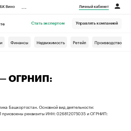
...
БК Вино
Личный кабинет
Стать экспертом
Управлять компанией
кте
азета
жи
Финансы
Недвижимость
Ретейл
Производство
 — ОГРНИП:
лика Башкортостан. Основной вид деятельности:
ИП присвоены реквизиты ИНН: 026812075035 и ОГРНИП: