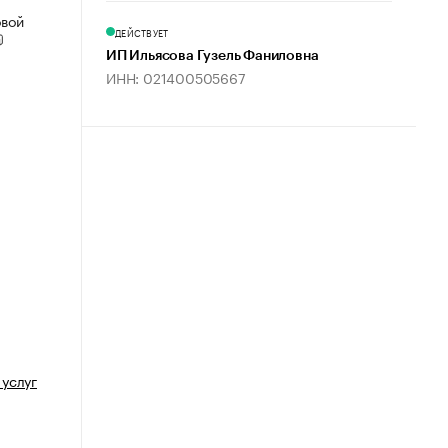
овой
ДЕЙСТВУЕТ
ИП Ильясова Гузель Фаниловна
ИНН: 021400505667
услуг