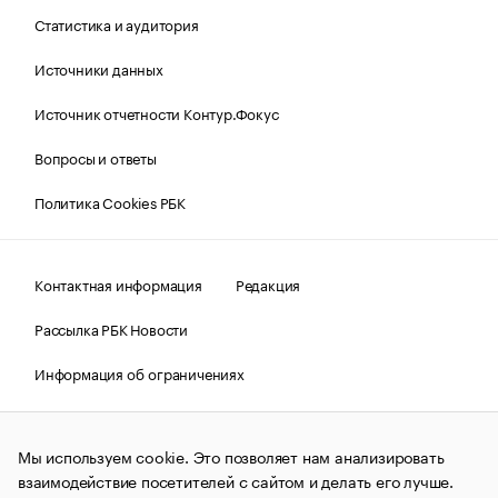
Статистика и аудитория
Источники данных
Источник отчетности Контур.Фокус
Вопросы и ответы
Политика Cookies РБК
Контактная информация
Редакция
Рассылка РБК Новости
Информация об ограничениях
Правовая информация
О соблюдении авторских прав
Мы используем cookie. Это позволяет нам анализировать
© АО «РОСБИЗНЕСКОНСАЛТИНГ»,
1995–2026.
Сообщения
и материалы информационного агентства «РБК»
взаимодействие посетителей с сайтом и делать его лучше.
(зарегистрировано Федеральной службой по надзору в сфере