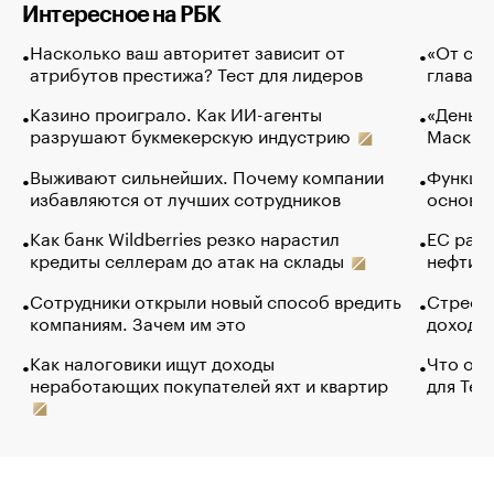
Интересное на РБК
Насколько ваш авторитет зависит от
«От спо
атрибутов престижа? Тест для лидеров
глава к
Казино проиграло. Как ИИ-агенты
«Деньги
разрушают букмекерскую индустрию
Маск в 
Выживают сильнейших. Почему компании
Функции
избавляются от лучших сотрудников
основ э
Как банк Wildberries резко нарастил
ЕС раз
кредиты селлерам до атак на склады
нефти —
Сотрудники открыли новый способ вредить
Стресс 
компаниям. Зачем им это
доходов
Как налоговики ищут доходы
Что обв
неработающих покупателей яхт и квартир
для Tel