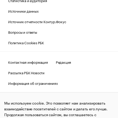
Статистика и аудитория
Источники данных
Источник отчетности Контур.Фокус
Вопросы и ответы
Политика Cookies РБК
Контактная информация
Редакция
Рассылка РБК Новости
Информация об ограничениях
Правовая информация
О соблюдении авторских прав
Мы используем cookie. Это позволяет нам анализировать
© АО «РОСБИЗНЕСКОНСАЛТИНГ»,
1995–2026.
Сообщения
и материалы информационного агентства «РБК»
взаимодействие посетителей с сайтом и делать его лучше.
(зарегистрировано Федеральной службой по надзору в сфере
Продолжая пользоваться сайтом, вы соглашаетесь с
связи, информационных технологий и массовых