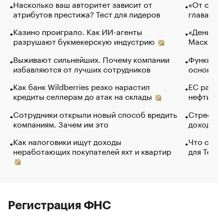
Насколько ваш авторитет зависит от
«От спо
атрибутов престижа? Тест для лидеров
глава к
Казино проиграло. Как ИИ-агенты
«Деньги
разрушают букмекерскую индустрию
Маск в 
Выживают сильнейших. Почему компании
Функции
избавляются от лучших сотрудников
основ э
Как банк Wildberries резко нарастил
ЕС раз
кредиты селлерам до атак на склады
нефти —
Сотрудники открыли новый способ вредить
Стресс 
компаниям. Зачем им это
доходов
Как налоговики ищут доходы
Что обв
неработающих покупателей яхт и квартир
для Tel
Регистрация ФНС