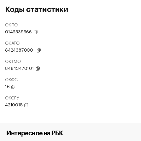
Коды статистики
ОКПО
0146539966
ОКАТО
84243870001
ОКТМО
84643470101
ОКФС
16
ОКОГУ
4210015
Интересное на РБК