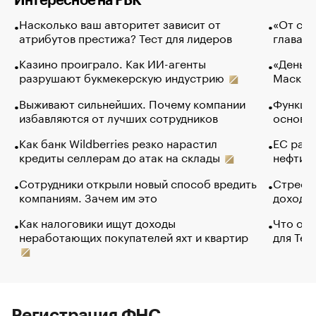
Интересное на РБК
Насколько ваш авторитет зависит от
«От спо
атрибутов престижа? Тест для лидеров
глава к
Казино проиграло. Как ИИ-агенты
«Деньги
разрушают букмекерскую индустрию
Маск в 
Выживают сильнейших. Почему компании
Функции
избавляются от лучших сотрудников
основ э
Как банк Wildberries резко нарастил
ЕС раз
кредиты селлерам до атак на склады
нефти —
Сотрудники открыли новый способ вредить
Стресс 
компаниям. Зачем им это
доходов
Как налоговики ищут доходы
Что обв
неработающих покупателей яхт и квартир
для Tel
Регистрация ФНС