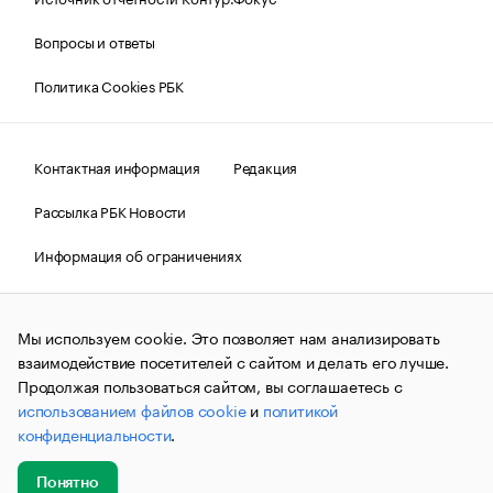
Вопросы и ответы
Политика Cookies РБК
Контактная информация
Редакция
Рассылка РБК Новости
Информация об ограничениях
Правовая информация
О соблюдении авторских прав
Мы используем cookie. Это позволяет нам анализировать
© АО «РОСБИЗНЕСКОНСАЛТИНГ»,
1995–2026.
Сообщения
и материалы информационного агентства «РБК»
взаимодействие посетителей с сайтом и делать его лучше.
(зарегистрировано Федеральной службой по надзору в сфере
Продолжая пользоваться сайтом, вы соглашаетесь с
связи, информационных технологий и массовых
использованием файлов cookie
и
политикой
коммуникаций (Роскомнадзор) 09.12.2015 за номером ИА
№ФС77-63848) сопровождаются пометкой «РБК». Отдельные
конфиденциальности
.
публикации могут содержать информацию,
не предназначенную для пользователей
до 18 лет.
companycardsfeedback@rbc.ru
Понятно