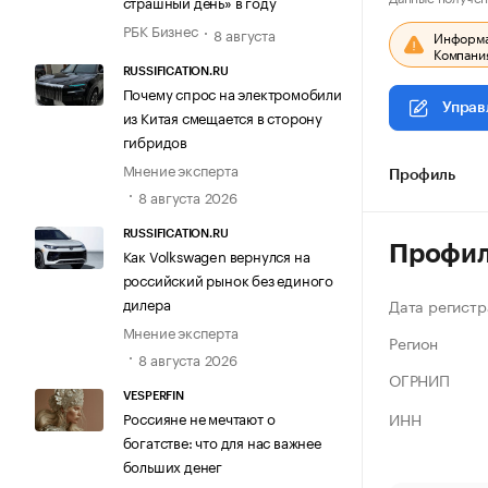
страшный день» в году
РБК Бизнес
8 августа
Информац
Компания
RUSSIFICATION.RU
Почему спрос на электромобили
Управ
из Китая смещается в сторону
гибридов
Мнение эксперта
Профиль
8 августа 2026
RUSSIFICATION.RU
Профи
Как Volkswagen вернулся на
российский рынок без единого
дилера
Дата регистр
Мнение эксперта
Регион
8 августа 2026
ОГРНИП
VESPERFIN
ИНН
Россияне не мечтают о
богатстве: что для нас важнее
больших денег