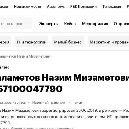
асли
Недвижимость
Autonews
РБК Компании
Телеканал
Р
К Курсы
РБК Life
Тренды
Визионеры
Национальные проекты
Эксперты
Кейсы
Мероприятия
О прое
онный клуб
Исследования
Кредитные рейтинги
Франшизы
Г
терия
IT и технологии
Малый бизнес
Маркетинг и прода
Проверка контрагентов
Политика
Экономика
Бизнес
аламетов Назим Мизаметович
ы
ВЛЕНО
аламетов Назим Мизаметов
57100047790
ажиров и грузов
Наземный транспорт
Такси
 Назим Мизаметович зарегистрирован 25.06.2019, в регионе — Рес
кси и арендованных легковых автомобилей с водителем. ИП присв
7790.
ы из публичных государственных источников.