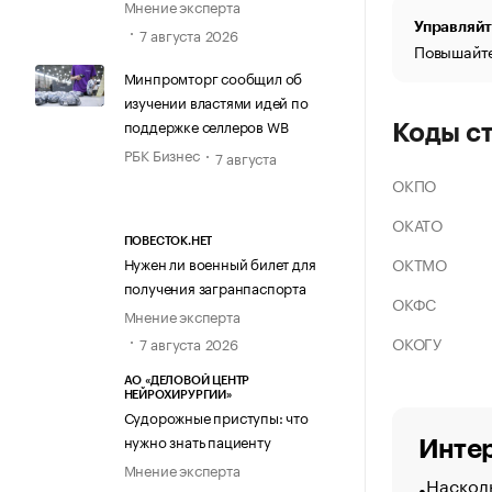
Мнение эксперта
Управляйт
7 августа 2026
Повышайте
Минпромторг сообщил об
изучении властями идей по
поддержке селлеров WB
Коды с
РБК Бизнес
7 августа
ОКПО
ОКАТО
ПОВЕСТОК.НЕТ
ОКТМО
Нужен ли военный билет для
получения загранпаспорта
ОКФС
Мнение эксперта
ОКОГУ
7 августа 2026
АО «ДЕЛОВОЙ ЦЕНТР
НЕЙРОХИРУРГИИ»
Судорожные приступы: что
нужно знать пациенту
Интер
Мнение эксперта
Насколь