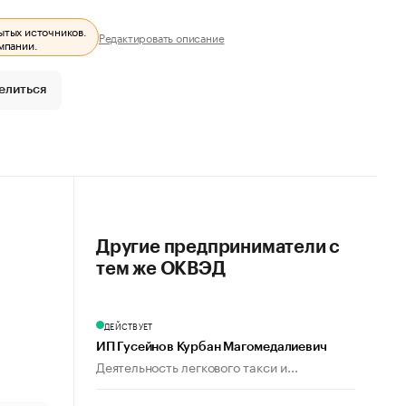
ытых источников.
Редактировать описание
мпании.
елиться
Другие предприниматели с
тем же ОКВЭД
ДЕЙСТВУЕТ
ИП Гусейнов Курбан Магомедалиевич
Деятельность легкового такси и...