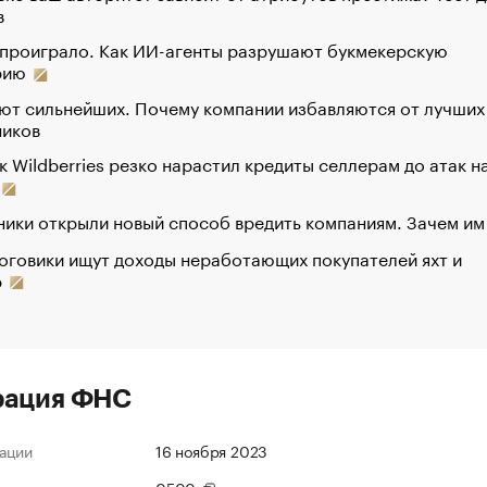
в
 проиграло. Как ИИ-агенты разрушают букмекерскую
рию
ют сильнейших. Почему компании избавляются от лучших
ников
к Wildberries резко нарастил кредиты селлерам до атак н
ики открыли новый способ вредить компаниям. Зачем им
оговики ищут доходы неработающих покупателей яхт и
р
рация ФНС
ации
16 ноября 2023