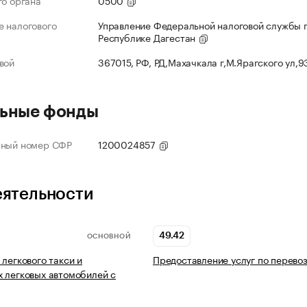
го органа
0500
 налогового
Управление Федеральной налоговой службы 
Республике Дагестан
вой
367015, РФ, РД,Махачкала г,М.Ярагского ул,
ьные фонды
нный номер СФР
1200024857
еятельности
49.42
ОСНОВНОЙ
 легкового такси и
Предоставление услуг по перево
 легковых автомобилей с