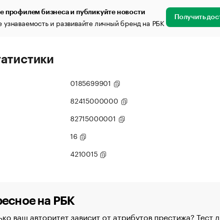
е профилем бизнеса и публикуйте новости
Получить дос
 узнаваемость и развивайте личный бренд на РБК
татистики
0185699901
82415000000
82715000001
16
4210015
есное на РБК
ко ваш авторитет зависит от атрибутов престижа? Тест д