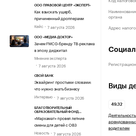
Код налогово
ООО ПРАВОВОЙ ЦЕНТР «ЭКСПЕРТ»
Наименование
Как взыскать ущерб,
органа
причиненный дропперами
Кейс
7 августа 2026
Адрес налого
ООО «МЕДИА-ДОКТОР»
Зачем FMCG-бренду ТВ-реклама
Социал
в эпоху диджитал
Мнение эксперта
Регистрацио
7 августа 2026
СВОЙ БАНК
Эквайринг простыми словами:
Виды д
что нужно знать бизнесу
Интервью
7 августа 2026
49.32
БЛАГОТВОРИТЕЛЬНЫЙ
ОБРАЗОВАТЕЛЬНЫЙ ФОНД
Деятельность
«МАРХАМАТ»
«Мархамат» провел летние
арендованных
смены для детей с ОВЗ
водителем
Новость
7 августа 2026