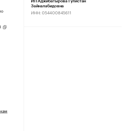
ИП Аджибатырова Гулистан
Зайналабидовна
по
ИНН: 054400845611
93
зкам