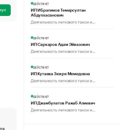
ДЕЙСТВУЕТ
туп
ИП Ибрагимов Темирсултан
Абдулхасанович
Деятельность легкового такси и...
ДЕЙСТВУЕТ
ИП Саркаров Адам Эйвазович
Деятельность легкового такси и...
ДЕЙСТВУЕТ
ИП Кутаева Зюхре Мемедовна
Деятельность легкового такси и...
ДЕЙСТВУЕТ
ИП Джамбулатов Ражаб Алиевич
Деятельность легкового такси и...
ля
«От спорта тело стареет иначе». Как живет глава ко