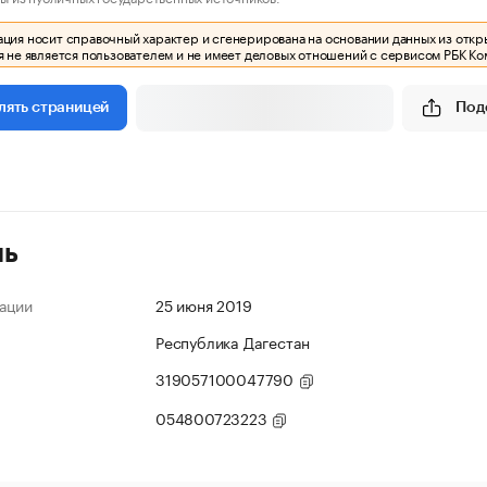
ия носит справочный характер и сгенерирована на основании данных из откр
 не является пользователем и не имеет деловых отношений с сервисом РБК Ко
Под
лять страницей
ль
ации
25 июня 2019
Республика Дагестан
319057100047790
054800723223