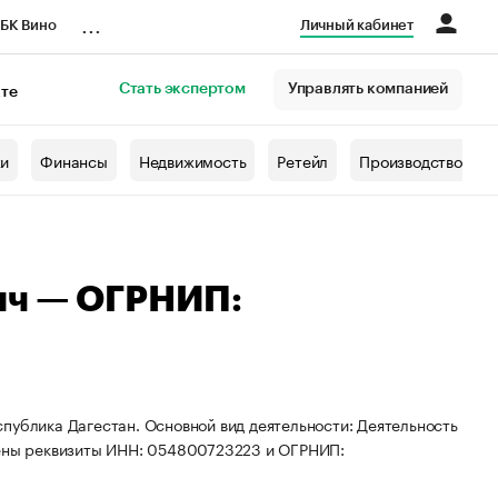
...
БК Вино
Личный кабинет
Стать экспертом
Управлять компанией
кте
азета
жи
Финансы
Недвижимость
Ретейл
Производство
ич — ОГРНИП:
публика Дагестан. Основной вид деятельности: Деятельность
оены реквизиты ИНН: 054800723223 и ОГРНИП: