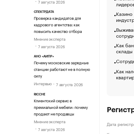
7 августа 2026
лидеро
Казино
СПЕКТРДАТА
Проверка кандидатов для
индуст
кадрового агентства: как
Выжива
повысить качество отбора
сотруд
Мнение эксперта
Как бан
7 августа 2026
склады
АНО «АИПР»
Сотрудн
Почему московские зарядные
станции работают не в полную
Как нал
силу
кварти
Интервью
7 августа 2026
RICCHE
Клиентский сервис в
премиальной мебели: почему
Регист
продают не продавцы
Мнение эксперта
Дата регистр
7 августа 2026