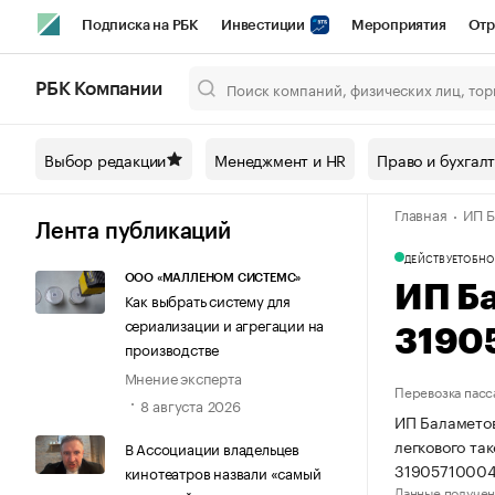
Подписка на РБК
Инвестиции
Мероприятия
Отр
Спорт
Школа управления РБК
РБК Образование
РБ
РБК Компании
Город
Стиль
Крипто
РБК Бизнес-среда
Дискусси
Выбор редакции
Менеджмент и HR
Право и бухгал
Спецпроекты СПб
Конференции СПб
Спецпроекты
Главная
ИП Б
Технологии и медиа
Финансы
Рынок наличной валют
Лента публикаций
ДЕЙСТВУЕТ
ОБНО
ООО «МАЛЛЕНОМ СИСТЕМС»
ИП Б
Как выбрать систему для
сериализации и агрегации на
3190
производстве
Мнение эксперта
Перевозка пасс
8 августа 2026
ИП Баламетов
легкового та
В Ассоциации владельцев
31905710004
кинотеатров назвали «самый
Данные получен