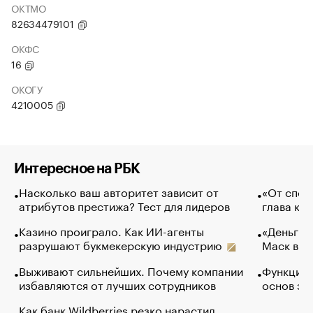
ОКТМО
82634479101
ОКФС
16
ОКОГУ
4210005
Интересное на РБК
Насколько ваш авторитет зависит от
«От спор
атрибутов престижа? Тест для лидеров
глава ко
Казино проиграло. Как ИИ-агенты
«Деньги б
разрушают букмекерскую индустрию
Маск в и
Выживают сильнейших. Почему компании
Функции 
избавляются от лучших сотрудников
основ эф
Как банк Wildberries резко нарастил