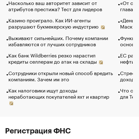
Насколько ваш авторитет зависит от
«От спо
атрибутов престижа? Тест для лидеров
глава к
Казино проиграло. Как ИИ-агенты
«Деньги
разрушают букмекерскую индустрию
Маск в 
Выживают сильнейших. Почему компании
Функции
избавляются от лучших сотрудников
основ э
Как банк Wildberries резко нарастил
ЕС раз
кредиты селлерам до атак на склады
нефти —
Сотрудники открыли новый способ вредить
Стресс 
компаниям. Зачем им это
доходов
Как налоговики ищут доходы
Что обв
неработающих покупателей яхт и квартир
для Tel
Регистрация ФНС