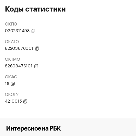
Коды статистики
ОКПО
0202311498
ОКАТО
82203876001
ОКТМО
82603476101
ОКФС
16
ОКОГУ
4210015
Интересное на РБК