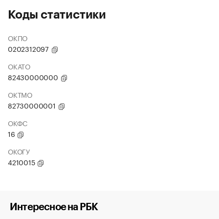
Коды статистики
ОКПО
0202312097
ОКАТО
82430000000
ОКТМО
82730000001
ОКФС
16
ОКОГУ
4210015
Интересное на РБК