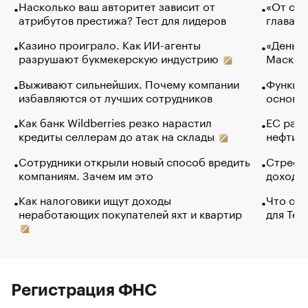
Насколько ваш авторитет зависит от
«От спо
атрибутов престижа? Тест для лидеров
глава к
Казино проиграло. Как ИИ-агенты
«Деньги
разрушают букмекерскую индустрию
Маск в 
Выживают сильнейших. Почему компании
Функции
избавляются от лучших сотрудников
основ э
Как банк Wildberries резко нарастил
ЕС раз
кредиты селлерам до атак на склады
нефти —
Сотрудники открыли новый способ вредить
Стресс 
компаниям. Зачем им это
доходов
Как налоговики ищут доходы
Что обв
неработающих покупателей яхт и квартир
для Tel
Регистрация ФНС