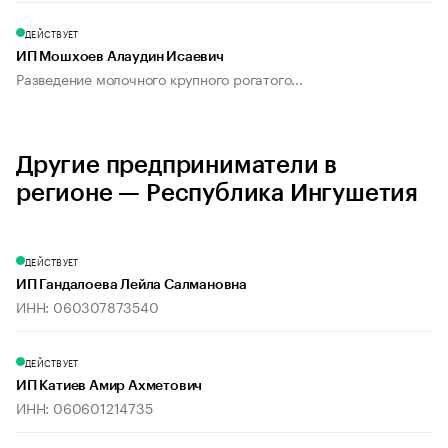
ДЕЙСТВУЕТ
ИП Мошхоев Алаудин Исаевич
Разведение молочного крупного рогатого...
Другие предприниматели в
регионе — Республика Ингушетия
ДЕЙСТВУЕТ
ИП Гандалоева Лейла Салмановна
ИНН: 060307873540
ДЕЙСТВУЕТ
ИП Катиев Амир Ахметович
ИНН: 060601214735