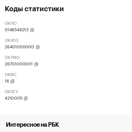
Коды статистики
ОКПО
0146548213
ОКАТО
26401000000
ОКТМО
26701000001
ОКФС
16
ОКОГУ
4210005
Интересное на РБК