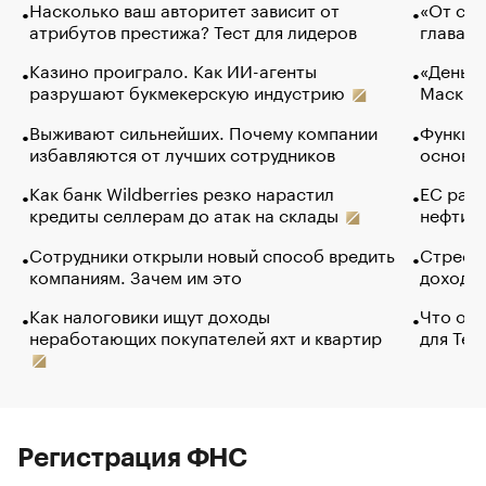
Насколько ваш авторитет зависит от
«От спо
атрибутов престижа? Тест для лидеров
глава к
Казино проиграло. Как ИИ-агенты
«Деньги
разрушают букмекерскую индустрию
Маск в 
Выживают сильнейших. Почему компании
Функции
избавляются от лучших сотрудников
основ э
Как банк Wildberries резко нарастил
ЕС раз
кредиты селлерам до атак на склады
нефти —
Сотрудники открыли новый способ вредить
Стресс 
компаниям. Зачем им это
доходов
Как налоговики ищут доходы
Что обв
неработающих покупателей яхт и квартир
для Tel
Регистрация ФНС