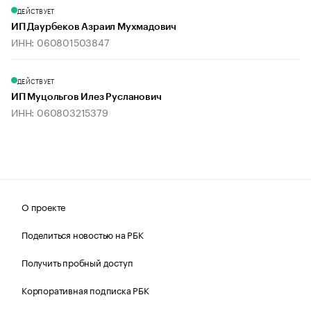
ДЕЙСТВУЕТ
ИП Даурбеков Азраил Мухмадович
ИНН: 060801503847
ДЕЙСТВУЕТ
ИП Муцольгов Илез Русланович
ИНН: 060803215379
О проекте
Поделиться новостью на РБК
Получить пробный доступ
Корпоративная подписка РБК