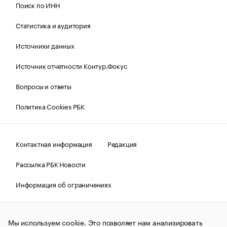
Поиск по ИНН
Статистика и аудитория
Источники данных
Источник отчетности Контур.Фокус
Вопросы и ответы
Политика Cookies РБК
Контактная информация
Редакция
Рассылка РБК Новости
Информация об ограничениях
Правовая информация
О соблюдении авторских прав
Мы используем cookie. Это позволяет нам анализировать
© АО «РОСБИЗНЕСКОНСАЛТИНГ»,
1995–2026.
Сообщения