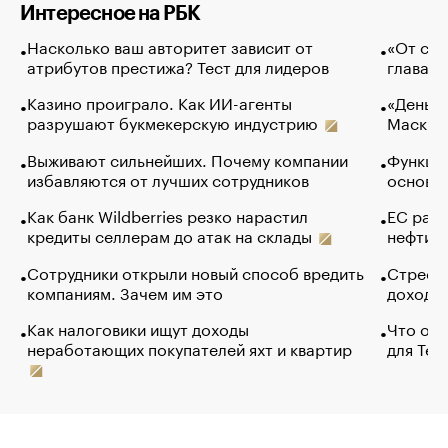
Интересное на РБК
Насколько ваш авторитет зависит от
«От спо
атрибутов престижа? Тест для лидеров
глава к
Казино проиграло. Как ИИ-агенты
«Деньги
разрушают букмекерскую индустрию
Маск в 
Выживают сильнейших. Почему компании
Функции
избавляются от лучших сотрудников
основ э
Как банк Wildberries резко нарастил
ЕС раз
кредиты селлерам до атак на склады
нефти —
Сотрудники открыли новый способ вредить
Стресс 
компаниям. Зачем им это
доходов
Как налоговики ищут доходы
Что обв
неработающих покупателей яхт и квартир
для Tel