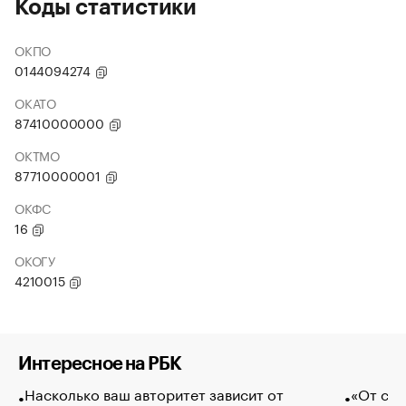
Коды статистики
ОКПО
0144094274
ОКАТО
87410000000
ОКТМО
87710000001
ОКФС
16
ОКОГУ
4210015
Интересное на РБК
Насколько ваш авторитет зависит от
«От спо