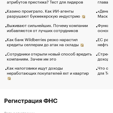
атрибутов престижа? Тест для лидеров
глава к
Казино проиграло. Как ИИ-агенты
«Деньги
разрушают букмекерскую индустрию
Маск в 
Выживают сильнейших. Почему компании
Функции
избавляются от лучших сотрудников
основ э
Как банк Wildberries резко нарастил
ЕС раз
кредиты селлерам до атак на склады
нефти —
Сотрудники открыли новый способ вредить
Стресс 
компаниям. Зачем им это
доходов
Как налоговики ищут доходы
Что обв
неработающих покупателей яхт и квартир
для Tel
Регистрация ФНС
Дата регистрации