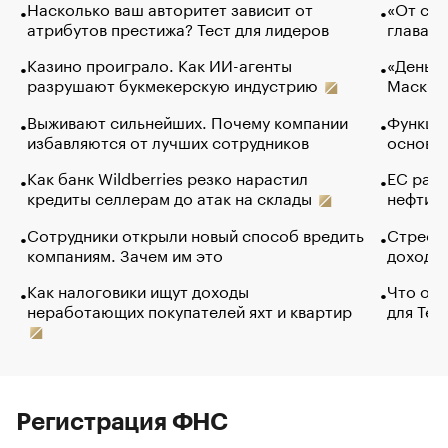
Насколько ваш авторитет зависит от
«От спо
атрибутов престижа? Тест для лидеров
глава к
Казино проиграло. Как ИИ-агенты
«Деньги
разрушают букмекерскую индустрию
Маск в 
Выживают сильнейших. Почему компании
Функции
избавляются от лучших сотрудников
основ э
Как банк Wildberries резко нарастил
ЕС раз
кредиты селлерам до атак на склады
нефти —
Сотрудники открыли новый способ вредить
Стресс 
компаниям. Зачем им это
доходов
Как налоговики ищут доходы
Что обв
неработающих покупателей яхт и квартир
для Tel
Регистрация ФНС