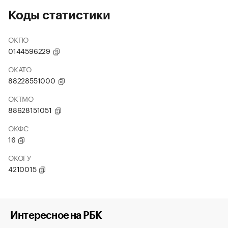
Коды статистики
ОКПО
0144596229
ОКАТО
88228551000
ОКТМО
88628151051
ОКФС
16
ОКОГУ
4210015
Интересное на РБК