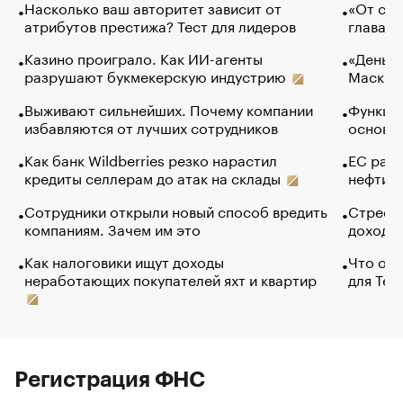
Насколько ваш авторитет зависит от
«От спо
атрибутов престижа? Тест для лидеров
глава к
Казино проиграло. Как ИИ-агенты
«Деньги
разрушают букмекерскую индустрию
Маск в 
Выживают сильнейших. Почему компании
Функции
избавляются от лучших сотрудников
основ э
Как банк Wildberries резко нарастил
ЕС раз
кредиты селлерам до атак на склады
нефти —
Сотрудники открыли новый способ вредить
Стресс 
компаниям. Зачем им это
доходов
Как налоговики ищут доходы
Что обв
неработающих покупателей яхт и квартир
для Tel
Регистрация ФНС