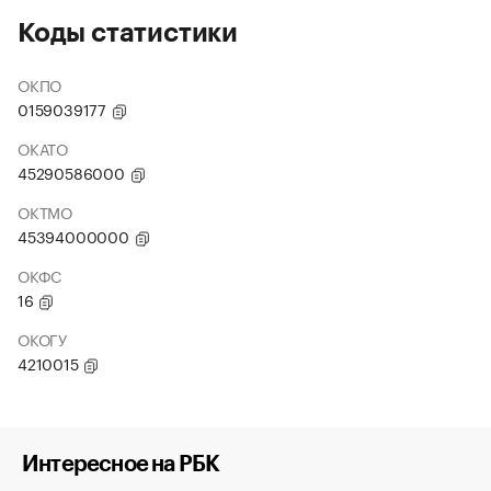
Коды статистики
ОКПО
0159039177
ОКАТО
45290586000
ОКТМО
45394000000
ОКФС
16
ОКОГУ
4210015
Интересное на РБК