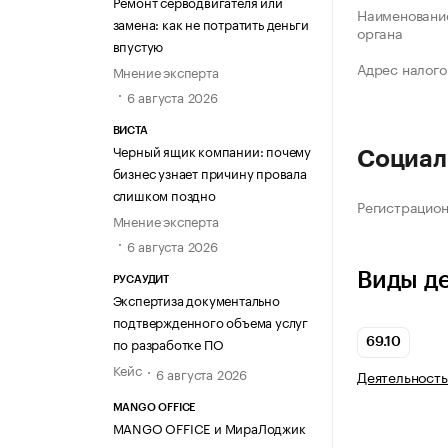
Ремонт серводвигателя или
Наименование
замена: как не потратить деньги
органа
впустую
Адрес налого
Мнение эксперта
6 августа 2026
ВИСТА
Черный ящик компании: почему
Социал
бизнес узнает причину провала
слишком поздно
Регистрацио
Мнение эксперта
6 августа 2026
Виды д
РУСАУДИТ
Экспертиза документально
подтвержденного объема услуг
по разработке ПО
69.10
Кейс
6 августа 2026
Деятельность
MANGO OFFICE
MANGO OFFICE и МираЛоджик