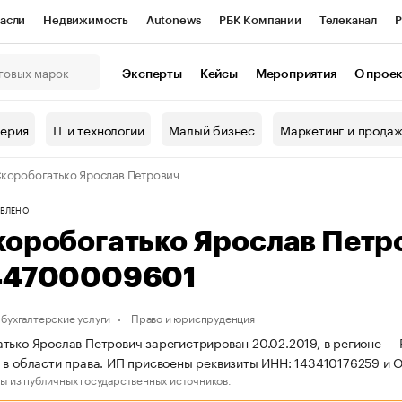
асли
Недвижимость
Autonews
РБК Компании
Телеканал
Р
К Курсы
РБК Life
Тренды
Визионеры
Национальные проекты
Эксперты
Кейсы
Мероприятия
О прое
онный клуб
Исследования
Кредитные рейтинги
Франшизы
Г
терия
IT и технологии
Малый бизнес
Маркетинг и прода
Проверка контрагентов
Политика
Экономика
Бизнес
коробогатько Ярослав Петрович
ы
ВЛЕНО
коробогатько Ярослав Петр
44700009601
бухгалтерские услуги
Право и юриспруденция
тько Ярослав Петрович зарегистрирован 20.02.2019, в регионе — Р
 в области права. ИП присвоены реквизиты ИНН: 143410176259 и
ы из публичных государственных источников.