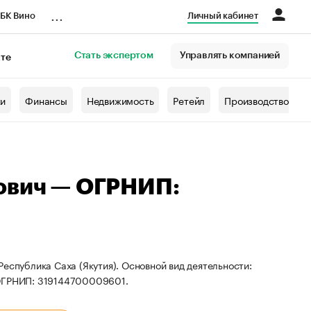
...
БК Вино
Личный кабинет
Стать экспертом
Управлять компанией
кте
азета
жи
Финансы
Недвижимость
Ретейл
Производство
ович — ОГРНИП:
еспублика Саха (Якутия). Основной вид деятельности:
 ОГРНИП: 319144700009601.