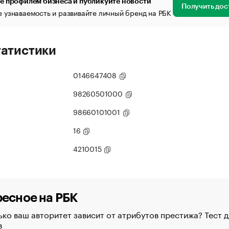
е профилем бизнеса и публикуйте новости
Получить дос
 узнаваемость и развивайте личный бренд на РБК
татистики
0146647408
98260501000
98660101001
16
4210015
есное на РБК
ко ваш авторитет зависит от атрибутов престижа? Тест д
в