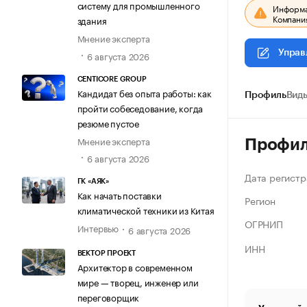
систему для промышленного
Информац
Компания
здания
Мнение эксперта
Управ
6 августа 2026
CENTICORE GROUP
Кандидат без опыта работы: как
Профиль
Виды
пройти собеседование, когда
резюме пустое
Мнение эксперта
Профи
6 августа 2026
Дата регистр
ГК «АЯК»
Как начать поставки
Регион
климатической техники из Китая
ОГРНИП
Интервью
6 августа 2026
ИНН
ВЕКТОР ПРОЕКТ
Архитектор в современном
мире — творец, инженер или
переговорщик