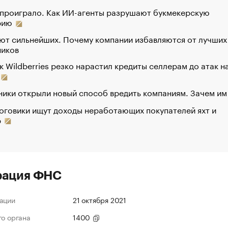
 проиграло. Как ИИ-агенты разрушают букмекерскую
рию
ют сильнейших. Почему компании избавляются от лучших
ников
к Wildberries резко нарастил кредиты селлерам до атак н
ики открыли новый способ вредить компаниям. Зачем им
оговики ищут доходы неработающих покупателей яхт и
р
рация ФНС
ации
21 октября 2021
го органа
1400