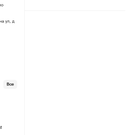
по
на ул, д
Все
и