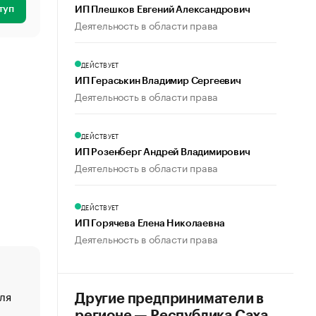
туп
ИП Плешков Евгений Александрович
Деятельность в области права
ДЕЙСТВУЕТ
ИП Гераськин Владимир Сергеевич
Деятельность в области права
ДЕЙСТВУЕТ
ИП Розенберг Андрей Владимирович
Деятельность в области права
ДЕЙСТВУЕТ
ИП Горячева Елена Николаевна
Деятельность в области права
ля
«От спорта тело стареет иначе». Как живет глава ко
Другие предприниматели в
создавшей GTA