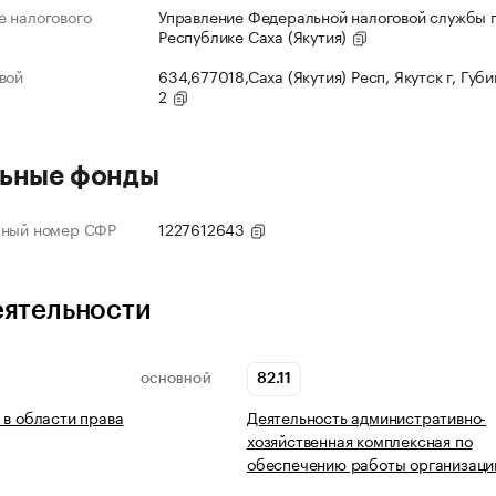
 налогового
Управление Федеральной налоговой службы 
Республике Саха (Якутия)
вой
634,677018,Саха (Якутия) Респ, Якутск г, Губи
2
ьные фонды
нный номер СФР
1227612643
еятельности
82.11
ОСНОВНОЙ
 в области права
Деятельность административно-
хозяйственная комплексная по
обеспечению работы организаци