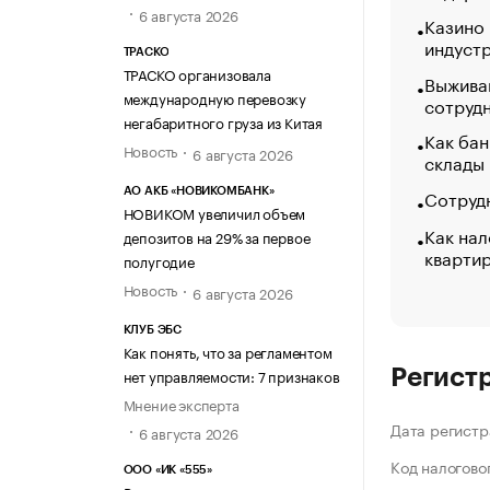
6 августа 2026
Казино
индуст
ТРАСКО
ТРАСКО организовала
Выжива
международную перевозку
сотруд
негабаритного груза из Китая
Как бан
Новость
6 августа 2026
склады
Сотрудн
АО АКБ «НОВИКОМБАНК»
НОВИКОМ увеличил объем
Как нал
депозитов на 29% за первое
кварти
полугодие
Новость
6 августа 2026
КЛУБ ЭБС
Как понять, что за регламентом
нет управляемости: 7 признаков
Регист
Мнение эксперта
Дата регистр
6 августа 2026
Код налогово
ООО «ИК «555»