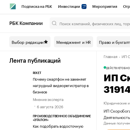
Подписка на РБК
Инвестиции
Мероприятия
Отр
Спорт
Школа управления РБК
РБК Образование
РБ
РБК Компании
Город
Стиль
Крипто
РБК Бизнес-среда
Дискусси
Выбор редакции
Менеджмент и HR
Право и бухгал
Спецпроекты СПб
Конференции СПб
Спецпроекты
Главная
ИП С
Технологии и медиа
Финансы
Рынок наличной валют
Лента публикаций
ДЕЙСТВУЕТ
ОБНО
RIXET
ИП С
Почему смартфон не заменяет
нагрудный видеорегистратор в
3191
бизнесе
Мнение эксперта
Юридические и 
6 августа 2026
ИП Скоробога
Деятельность
ПРОИЗВОДСТВЕННОЕ ОБЪЕДИНЕНИЕ
«ЭТАЛОН»
Данные получен
Как подобрать водосточную