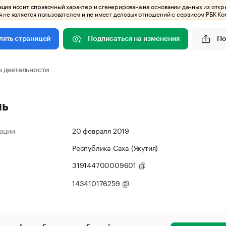
ия носит справочный характер и сгенерирована на основании данных из откр
 не является пользователем и не имеет деловых отношений с сервисом РБК Ко
Подписаться на изменения
По
лять страницей
 деятельности
ль
ации
20 февраля 2019
Республика Саха (Якутия)
319144700009601
143410176259