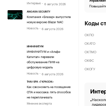
Управляйт
Интервью
6 августа 2026
Повышайте
ANGARA SECURITY
Компания «Блазар» выпустила
новую версию Blazar NAC
Коды с
Новость
6 августа 2026
ОКПО
ОКАТО
ИНФИНИТУМ
ИНФИНИТУМ и «Альфа-
ОКТМО
Капитал» перевели
ОКФС
обслуживание ПИФ на
цифровую модель
ОКОГУ
Новость
6 августа 2026
THAI-SPA «7 КРАСОК»
Как сэкономить на посещение
Интер
СПА и массажа: пять способов
не переплачивать
Насколь
Мнение эксперта
лидеро