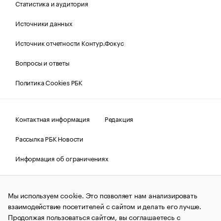
Статистика и аудитория
Источники данных
Источник отчетности Контур.Фокус
Вопросы и ответы
Политика Cookies РБК
Контактная информация
Редакция
Рассылка РБК Новости
Информация об ограничениях
Правовая информация
О соблюдении авторских прав
Мы используем cookie. Это позволяет нам анализировать
© АО «РОСБИЗНЕСКОНСАЛТИНГ»,
1995–2026.
Сообщения
и материалы информационного агентства «РБК»
взаимодействие посетителей с сайтом и делать его лучше.
(зарегистрировано Федеральной службой по надзору в сфере
Продолжая пользоваться сайтом, вы соглашаетесь с
связи, информационных технологий и массовых