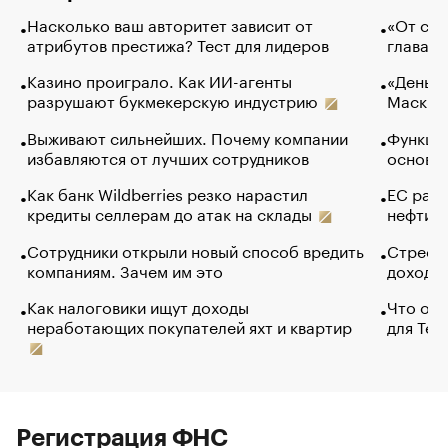
Насколько ваш авторитет зависит от
«От спо
атрибутов престижа? Тест для лидеров
глава к
Казино проиграло. Как ИИ-агенты
«Деньги
разрушают букмекерскую индустрию
Маск в 
Выживают сильнейших. Почему компании
Функции
избавляются от лучших сотрудников
основ э
Как банк Wildberries резко нарастил
ЕС раз
кредиты селлерам до атак на склады
нефти —
Сотрудники открыли новый способ вредить
Стресс 
компаниям. Зачем им это
доходов
Как налоговики ищут доходы
Что обв
неработающих покупателей яхт и квартир
для Tel
Регистрация ФНС