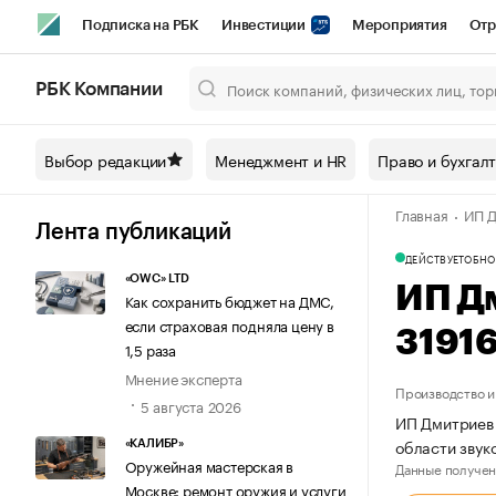
Подписка на РБК
Инвестиции
Мероприятия
Отр
Спорт
Школа управления РБК
РБК Образование
РБ
РБК Компании
Город
Стиль
Крипто
РБК Бизнес-среда
Дискусси
Выбор редакции
Менеджмент и HR
Право и бухгал
Спецпроекты СПб
Конференции СПб
Спецпроекты
Главная
ИП Д
Технологии и медиа
Финансы
Рынок наличной валют
Лента публикаций
ДЕЙСТВУЕТ
ОБНО
«OWC» LTD
ИП Д
Как сохранить бюджет на ДМС,
если страховая подняла цену в
3191
1,5 раза
Мнение эксперта
Производство и
5 августа 2026
ИП Дмитриев 
области звук
«КАЛИБР»
Оружейная мастерская в
Данные получен
Москве: ремонт оружия и услуги