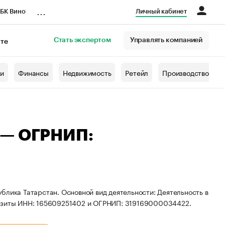
...
БК Вино
Личный кабинет
Стать экспертом
Управлять компанией
кте
азета
жи
Финансы
Недвижимость
Ретейл
Производство
 — ОГРНИП:
блика Татарстан. Основной вид деятельности: Деятельность в
визиты ИНН: 165609251402 и ОГРНИП: 319169000034422.