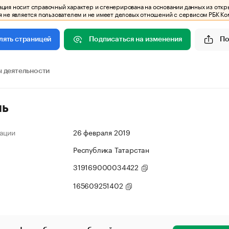
ия носит справочный характер и сгенерирована на основании данных из откр
 не является пользователем и не имеет деловых отношений с сервисом РБК Ко
Подписаться на изменения
По
лять страницей
 деятельности
ль
ации
26 февраля 2019
Республика Татарстан
319169000034422
165609251402