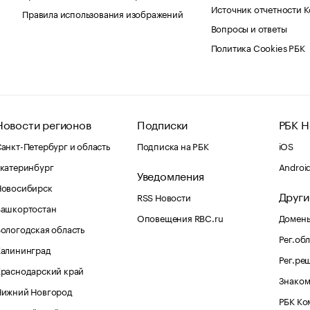
Источник отчетности 
Правила использования изображений
Вопросы и ответы
Политика Cookies РБК
Новости регионов
Подписки
РБК Н
анкт-Петербург и область
Подписка на РБК
iOS
катеринбург
Androi
Уведомления
Новосибирск
Други
RSS Новости
Башкортостан
Оповещения RBC.ru
Домены
ологодская область
Рег.об
Калининград
Рег.ре
раснодарский край
Знаком
Нижний Новгород
РБК Ко