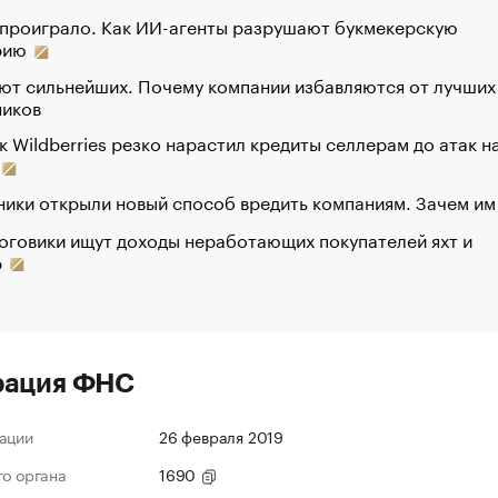
 проиграло. Как ИИ-агенты разрушают букмекерскую
рию
ют сильнейших. Почему компании избавляются от лучших
ников
к Wildberries резко нарастил кредиты селлерам до атак н
ики открыли новый способ вредить компаниям. Зачем им
оговики ищут доходы неработающих покупателей яхт и
р
рация ФНС
ации
26 февраля 2019
го органа
1690