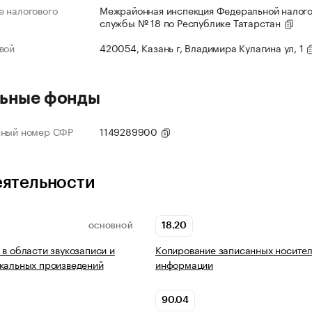
 налогового
Межрайонная инспекция Федеральной налог
службы № 18 по Республике Татарстан
вой
420054, Казань г, Владимира Кулагина ул, 1
ьные фонды
нный номер СФР
1149289900
еятельности
18.20
ОСНОВНОЙ
 в области звукозаписи и
Копирование записанных носите
кальных произведений
информации
90.04