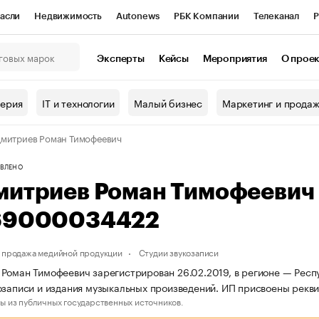
асли
Недвижимость
Autonews
РБК Компании
Телеканал
Р
К Курсы
РБК Life
Тренды
Визионеры
Национальные проекты
Эксперты
Кейсы
Мероприятия
О прое
онный клуб
Исследования
Кредитные рейтинги
Франшизы
Г
терия
IT и технологии
Малый бизнес
Маркетинг и прода
Проверка контрагентов
Политика
Экономика
Бизнес
митриев Роман Тимофеевич
ы
ВЛЕНО
митриев Роман Тимофеевич
69000034422
 продажа медийной продукции
Студии звукозаписи
Роман Тимофеевич зарегистрирован 26.02.2019, в регионе — Респу
озаписи и издания музыкальных произведений. ИП присвоены рек
ы из публичных государственных источников.