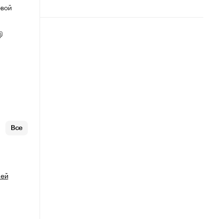
овой
Все
лей