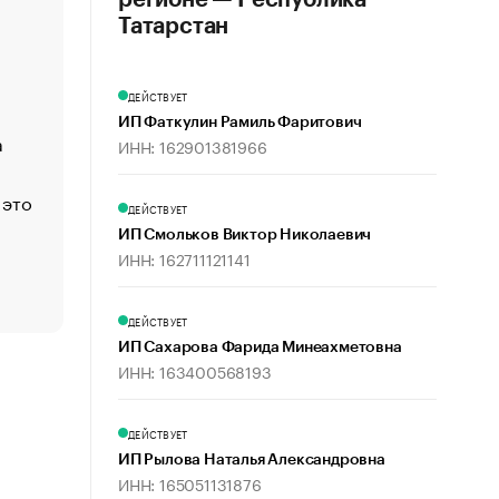
регионе — Республика
«Деньги будут не нужны»: что рассказал Маск в инт
Татарстан
Economist
Функции менеджмента: пять ключевых основ эффект
ДЕЙСТВУЕТ
управления
ИП Фаткулин Рамиль Фаритович
а
ЕС разрешил конфискацию российской нефти — чем
ИНН: 162901381966
Москва
 это
Стресс обеспеченных людей: почему рост доходов 
ДЕЙСТВУЕТ
счастья
ИП Смольков Виктор Николаевич
Что обвинения против Павла Дурова значат для Tele
ИНН: 162711121141
пользователей
ДЕЙСТВУЕТ
ИП Сахарова Фарида Минеахметовна
ИНН: 163400568193
ДЕЙСТВУЕТ
ИП Рылова Наталья Александровна
ИНН: 165051131876