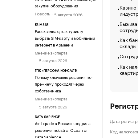
закупки оборудования
Казино
индуст
Новость
5 августа 2026
Выжива
ESIM365
сотруд
Рассказываю, как туристу
выбрать SIM-карту и мобильный
Как бан
интернет в Армении
склады
Мнение эксперта
Сотрудн
5 августа 2026
Как нал
кварти
ГПК «ПЕРСОНА КОНСАЛТ»
Почему ключевые решения по-
прежнему проходят через
собственника
Мнение эксперта
Регист
5 августа 2026
DATA SAPIENCE
Дата регистр
Air Liquide в России внедрила
решение Industrial Ocean от
Код налогово
Data Sapience