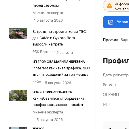
Информац
перед сезоном
Компания
Мнение эксперта
5 августа 2026
Управ
Затраты на строительство ТЭС
для БАМа и Сухого Лога
Профиль
Виды
выросли на треть
РБК Бизнес
5 августа
Профи
ИП ГРОМОВА МАРИЯ АНДРЕЕВНА
Pinterest как канал трафика: 300
тысяч посещений за три месяца
Дата регистр
Кейс
5 августа 2026
Регион
СЭС «ПРОФСАНЭКСПЕРТ»
ОГРНИП
Как избавиться от борщевика:
ИНН
профессиональные способы
Мнение эксперта
5 августа 2026
ТЕНЗОР