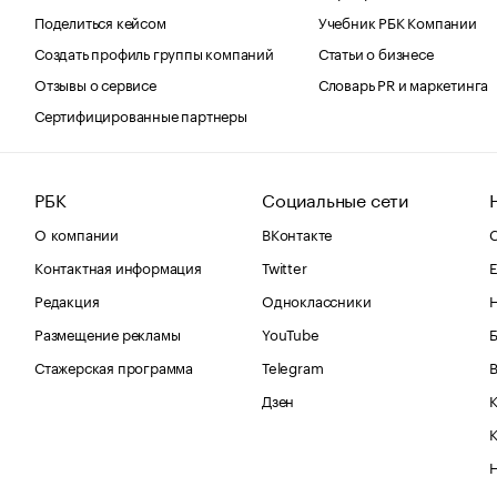
Поделиться кейсом
Учебник РБК Компании
Создать профиль группы компаний
Статьи о бизнесе
Отзывы о сервисе
Словарь PR и маркетинга
Сертифицированные партнеры
РБК
Социальные сети
О компании
ВКонтакте
С
Контактная информация
Twitter
Е
Редакция
Одноклассники
Размещение рекламы
YouTube
Стажерская программа
Telegram
В
Дзен
К