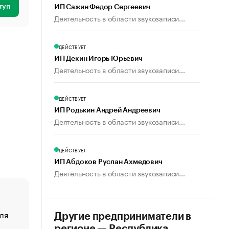
туп
ИП Сажин Федор Сергеевич
Деятельность в области звукозаписи...
ДЕЙСТВУЕТ
ИП Декин Игорь Юрьевич
Деятельность в области звукозаписи...
ДЕЙСТВУЕТ
ИП Родькин Андрей Андреевич
Деятельность в области звукозаписи...
ДЕЙСТВУЕТ
ИП Абдоков Руслан Ахмедович
Деятельность в области звукозаписи...
ля
«От спорта тело стареет иначе». Как живет глава ко
Другие предприниматели в
создавшей GTA