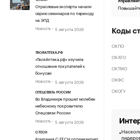
Управляйт
Отраслевые эксперты начали
Повышайте
серию семинаров по переходу
на ЭПД
Новость
5 августа 2026
Коды с
ОКПО
ТВОЯАПТЕКА.РФ
ОКАТО
«ТвояАптека.рф» изучила
отношение покупателей к
ОКТМО
бонусам
ОКФС
Новость
5 августа 2026
ОКОГУ
СПЕЦСВЯЗЬ РОССИИ
Во Владимире прошел молебен
небесному покровителю
Спецсвязи России
Интер
Новость
5 августа 2026
Насколь
C-TECH
лидеро
Компания C-TECH оптимизирует