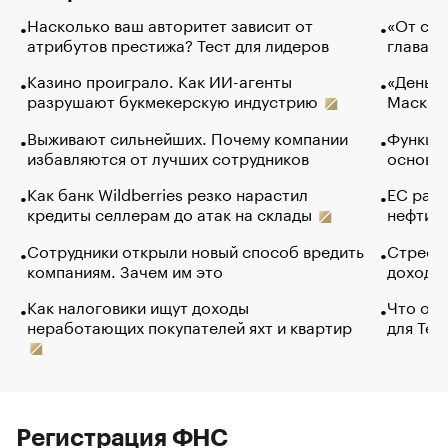
Насколько ваш авторитет зависит от
«От спо
атрибутов престижа? Тест для лидеров
глава к
Казино проиграло. Как ИИ-агенты
«Деньги
разрушают букмекерскую индустрию
Маск в 
Выживают сильнейших. Почему компании
Функции
избавляются от лучших сотрудников
основ э
Как банк Wildberries резко нарастил
ЕС раз
кредиты селлерам до атак на склады
нефти —
Сотрудники открыли новый способ вредить
Стресс 
компаниям. Зачем им это
доходов
Как налоговики ищут доходы
Что обв
неработающих покупателей яхт и квартир
для Tel
Регистрация ФНС