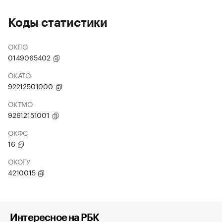
Коды статистики
ОКПО
0149065402
ОКАТО
92212501000
ОКТМО
92612151001
ОКФС
16
ОКОГУ
4210015
Интересное на РБК