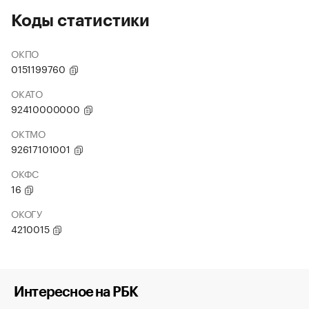
Коды статистики
ОКПО
0151199760
ОКАТО
92410000000
ОКТМО
92617101001
ОКФС
16
ОКОГУ
4210015
Интересное на РБК