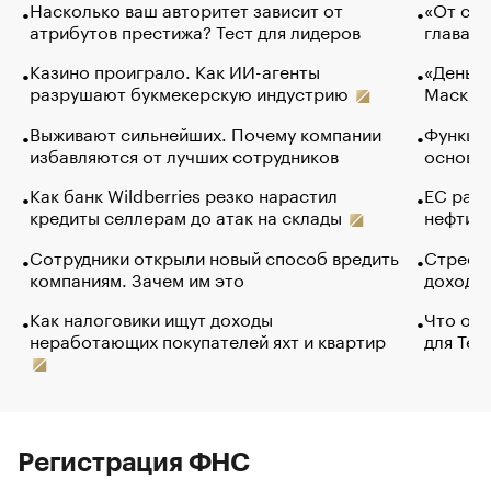
Насколько ваш авторитет зависит от
«От спо
атрибутов престижа? Тест для лидеров
глава к
Казино проиграло. Как ИИ-агенты
«Деньги
разрушают букмекерскую индустрию
Маск в 
Выживают сильнейших. Почему компании
Функции
избавляются от лучших сотрудников
основ э
Как банк Wildberries резко нарастил
ЕС раз
кредиты селлерам до атак на склады
нефти —
Сотрудники открыли новый способ вредить
Стресс 
компаниям. Зачем им это
доходов
Как налоговики ищут доходы
Что обв
неработающих покупателей яхт и квартир
для Tel
Регистрация ФНС