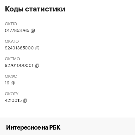
Коды статистики
ОКПО
0177853765
ОКАТО
92401385000
ОКТМО
92701000001
ОКФС
16
ОКОГУ
4210015
Интересное на РБК