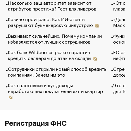
Насколько ваш авторитет зависит от
«От спо
атрибутов престижа? Тест для лидеров
глава к
Казино проиграло. Как ИИ-агенты
«Деньги
разрушают букмекерскую индустрию
Маск в 
Выживают сильнейших. Почему компании
Функции
избавляются от лучших сотрудников
основ э
Как банк Wildberries резко нарастил
ЕС раз
кредиты селлерам до атак на склады
нефти —
Сотрудники открыли новый способ вредить
Стресс 
компаниям. Зачем им это
доходов
Как налоговики ищут доходы
Что обв
неработающих покупателей яхт и квартир
для Tel
Регистрация ФНС