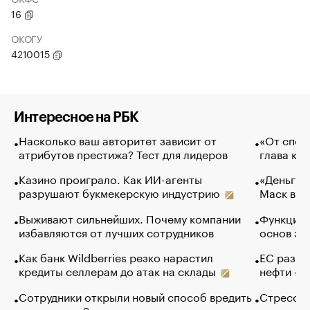
16
ОКОГУ
4210015
Интересное на РБК
Насколько ваш авторитет зависит от
«От спор
атрибутов престижа? Тест для лидеров
глава ко
Казино проиграло. Как ИИ-агенты
«Деньги б
разрушают букмекерскую индустрию
Маск в и
Выживают сильнейших. Почему компании
Функции 
избавляются от лучших сотрудников
основ эф
Как банк Wildberries резко нарастил
ЕС разре
кредиты селлерам до атак на склады
нефти — 
Сотрудники открыли новый способ вредить
Стресс о
компаниям. Зачем им это
доходов 