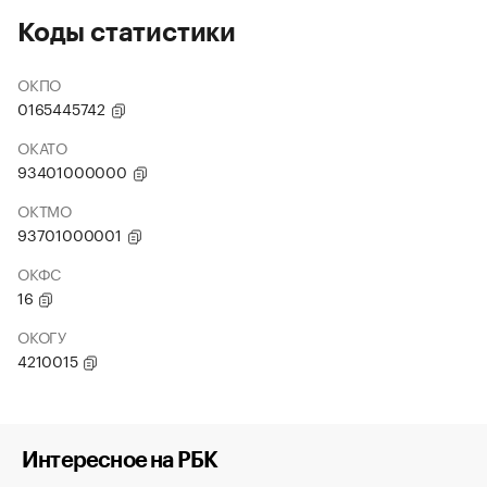
Коды статистики
ОКПО
0165445742
ОКАТО
93401000000
ОКТМО
93701000001
ОКФС
16
ОКОГУ
4210015
Интересное на РБК