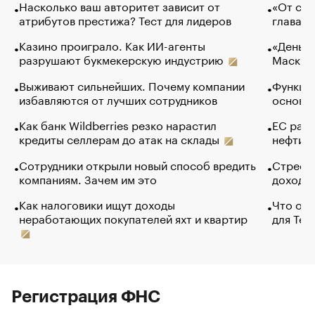
Насколько ваш авторитет зависит от
«От спо
атрибутов престижа? Тест для лидеров
глава к
Казино проиграло. Как ИИ-агенты
«Деньги
разрушают букмекерскую индустрию
Маск в 
Выживают сильнейших. Почему компании
Функции
избавляются от лучших сотрудников
основ э
Как банк Wildberries резко нарастил
ЕС раз
кредиты селлерам до атак на склады
нефти —
Сотрудники открыли новый способ вредить
Стресс 
компаниям. Зачем им это
доходов
Как налоговики ищут доходы
Что обв
неработающих покупателей яхт и квартир
для Tel
Регистрация ФНС