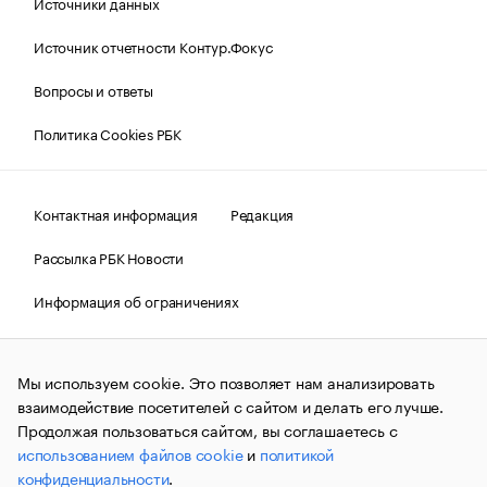
Источники данных
Источник отчетности Контур.Фокус
Вопросы и ответы
Политика Cookies РБК
Контактная информация
Редакция
Рассылка РБК Новости
Информация об ограничениях
Правовая информация
О соблюдении авторских прав
Мы используем cookie. Это позволяет нам анализировать
© АО «РОСБИЗНЕСКОНСАЛТИНГ»,
1995–2026.
Сообщения
и материалы информационного агентства «РБК»
взаимодействие посетителей с сайтом и делать его лучше.
(зарегистрировано Федеральной службой по надзору в сфере
Продолжая пользоваться сайтом, вы соглашаетесь с
связи, информационных технологий и массовых
использованием файлов cookie
и
политикой
коммуникаций (Роскомнадзор) 09.12.2015 за номером ИА
№ФС77-63848) сопровождаются пометкой «РБК». Отдельные
конфиденциальности
.