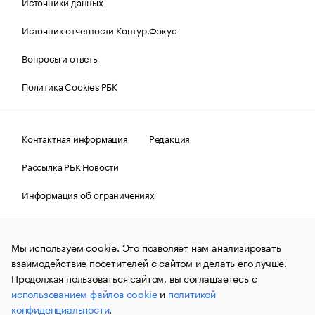
Источники данных
Источник отчетности Контур.Фокус
Вопросы и ответы
Политика Cookies РБК
Контактная информация
Редакция
Рассылка РБК Новости
Информация об ограничениях
Правовая информация
О соблюдении авторских прав
Мы используем cookie. Это позволяет нам анализировать
© АО «РОСБИЗНЕСКОНСАЛТИНГ»,
1995–2026.
Сообщения
и материалы информационного агентства «РБК»
взаимодействие посетителей с сайтом и делать его лучше.
(зарегистрировано Федеральной службой по надзору в сфере
Продолжая пользоваться сайтом, вы соглашаетесь с
связи, информационных технологий и массовых
использованием файлов cookie
и
политикой
коммуникаций (Роскомнадзор) 09.12.2015 за номером ИА
№ФС77-63848) сопровождаются пометкой «РБК». Отдельные
конфиденциальности
.