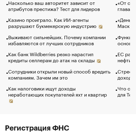
Насколько ваш авторитет зависит от
«От спо
атрибутов престижа? Тест для лидеров
глава к
Казино проиграло. Как ИИ-агенты
«Деньги
разрушают букмекерскую индустрию
Маск в 
Выживают сильнейших. Почему компании
Функции
избавляются от лучших сотрудников
основ э
Как банк Wildberries резко нарастил
ЕС раз
кредиты селлерам до атак на склады
нефти —
Сотрудники открыли новый способ вредить
Стресс 
компаниям. Зачем им это
доходов
Как налоговики ищут доходы
Что обв
неработающих покупателей яхт и квартир
для Tel
Регистрация ФНС