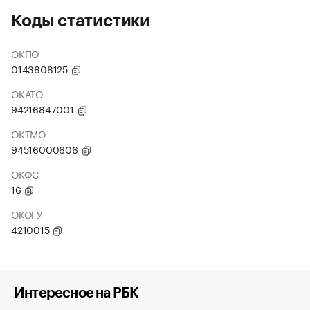
Коды статистики
ОКПО
0143808125
ОКАТО
94216847001
ОКТМО
94516000606
ОКФС
16
ОКОГУ
4210015
Интересное на РБК