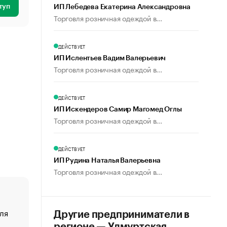
туп
ИП Лебедева Екатерина Александровна
Торговля розничная одеждой в...
ДЕЙСТВУЕТ
ИП Ислентьев Вадим Валерьевич
Торговля розничная одеждой в...
ДЕЙСТВУЕТ
ИП Искендеров Самир Магомед Оглы
Торговля розничная одеждой в...
ДЕЙСТВУЕТ
ИП Рудина Наталья Валерьевна
Торговля розничная одеждой в...
ля
«От спорта тело стареет иначе». Как живет глава ко
Другие предприниматели в
создавшей GTA