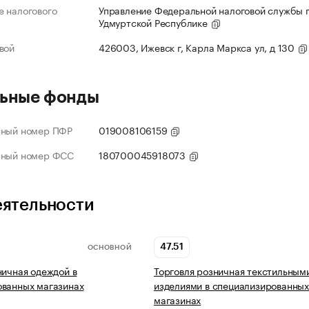
 налогового
Управление Федеральной налоговой службы 
Удмуртской Республике
вой
426003, Ижевск г, Карла Маркса ул, д 130
ьные фонды
нный номер ПФР
019008106159
нный номер ФСС
180700045918073
еятельности
47.51
ОСНОВНОЙ
ничная одеждой в
Торговля розничная текстильным
ованных магазинах
изделиями в специализированны
магазинах