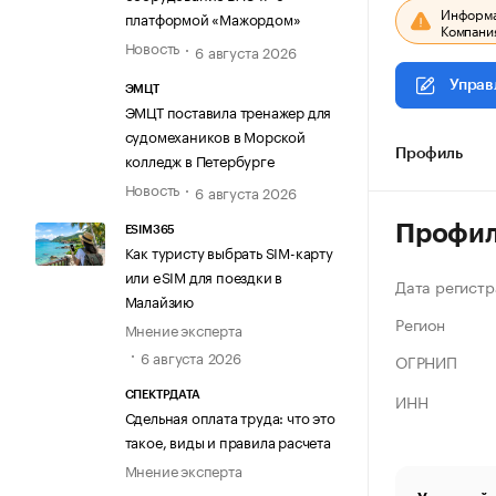
Информац
платформой «Мажордом»
Компания
Новость
6 августа 2026
Управ
ЭМЦТ
ЭМЦТ поставила тренажер для
судомехаников в Морской
Профиль
колледж в Петербурге
Новость
6 августа 2026
Профи
ESIM365
Как туристу выбрать SIM-карту
или eSIM для поездки в
Дата регистр
Малайзию
Регион
Мнение эксперта
6 августа 2026
ОГРНИП
ИНН
СПЕКТРДАТА
Сдельная оплата труда: что это
такое, виды и правила расчета
Мнение эксперта