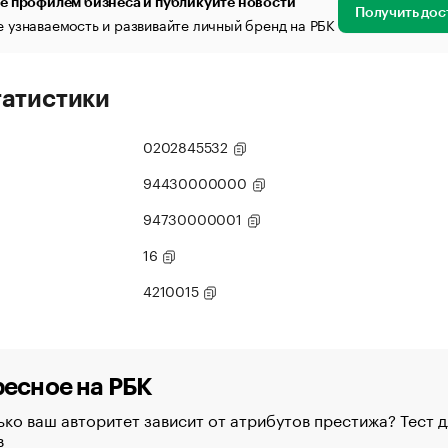
е профилем бизнеса и публикуйте новости
Получить дос
 узнаваемость и развивайте личный бренд на РБК
татистики
0202845532
94430000000
94730000001
16
4210015
есное на РБК
ко ваш авторитет зависит от атрибутов престижа? Тест д
в