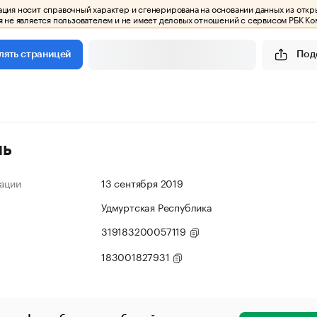
ия носит справочный характер и сгенерирована на основании данных из откр
 не является пользователем и не имеет деловых отношений с сервисом РБК Ко
Под
лять страницей
ль
ации
13 сентября 2019
Удмуртская Республика
319183200057119
183001827931