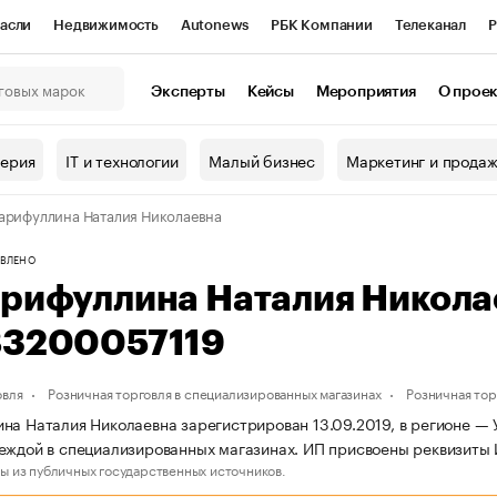
асли
Недвижимость
Autonews
РБК Компании
Телеканал
Р
К Курсы
РБК Life
Тренды
Визионеры
Национальные проекты
Эксперты
Кейсы
Мероприятия
О прое
онный клуб
Исследования
Кредитные рейтинги
Франшизы
Г
терия
IT и технологии
Малый бизнес
Маркетинг и прода
Проверка контрагентов
Политика
Экономика
Бизнес
арифуллина Наталия Николаевна
ы
ВЛЕНО
арифуллина Наталия Никол
83200057119
овля
Розничная торговля в специализированных магазинах
Розничная то
на Наталия Николаевна зарегистрирован 13.09.2019, в регионе — 
еждой в специализированных магазинах. ИП присвоены реквизиты
ы из публичных государственных источников.