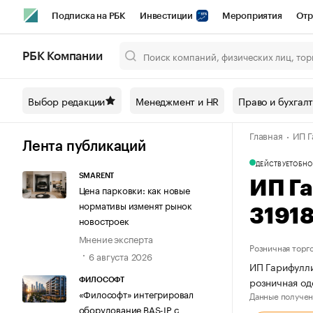
Подписка на РБК
Инвестиции
Мероприятия
Отр
Спорт
Школа управления РБК
РБК Образование
РБ
РБК Компании
Город
Стиль
Крипто
РБК Бизнес-среда
Дискусси
Выбор редакции
Менеджмент и HR
Право и бухгал
Спецпроекты СПб
Конференции СПб
Спецпроекты
Главная
ИП Г
Технологии и медиа
Финансы
Рынок наличной валют
Лента публикаций
ДЕЙСТВУЕТ
ОБНО
SMARENT
ИП Г
Цена парковки: как новые
нормативы изменят рынок
3191
новостроек
Мнение эксперта
Розничная торг
6 августа 2026
ИП Гарифулли
розничная од
ФИЛОСОФТ
«Философт» интегрировал
Данные получен
оборудование BAS-IP с