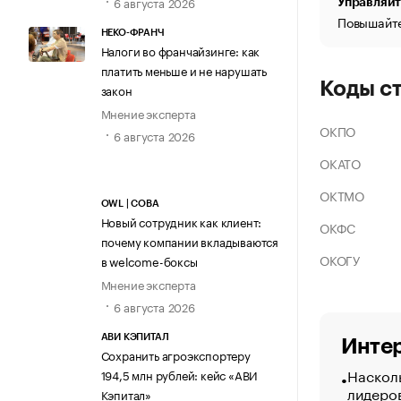
6 августа 2026
Управляйт
Повышайте
НЕКО-ФРАНЧ
Налоги во франчайзинге: как
платить меньше и не нарушать
Коды с
закон
Мнение эксперта
ОКПО
6 августа 2026
ОКАТО
ОКТМО
OWL | СОВА
Новый сотрудник как клиент:
ОКФС
почему компании вкладываются
ОКОГУ
в welcome-боксы
Мнение эксперта
6 августа 2026
АВИ КЭПИТАЛ
Интер
Сохранить агроэкспортеру
Насколь
194,5 млн рублей: кейс «АВИ
лидеро
Кэпитал»