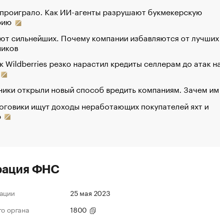
 проиграло. Как ИИ-агенты разрушают букмекерскую
рию
ют сильнейших. Почему компании избавляются от лучших
ников
к Wildberries резко нарастил кредиты селлерам до атак н
ики открыли новый способ вредить компаниям. Зачем им
оговики ищут доходы неработающих покупателей яхт и
р
рация ФНС
ации
25 мая 2023
го органа
1800