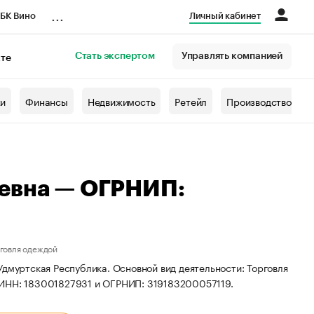
...
БК Вино
Личный кабинет
Стать экспертом
Управлять компанией
кте
азета
жи
Финансы
Недвижимость
Ретейл
Производство
аевна — ОГРНИП:
рговля одеждой
Удмуртская Республика. Основной вид деятельности: Торговля
 ИНН: 183001827931 и ОГРНИП: 319183200057119.