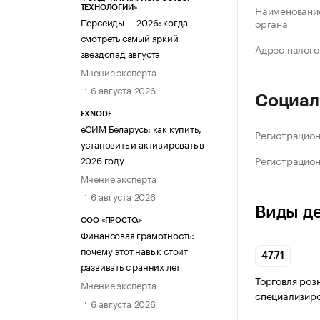
Наименование
ТЕХНОЛОГИИ»
Персеиды — 2026: когда
органа
смотреть самый яркий
Адрес налого
звездопад августа
Мнение эксперта
6 августа 2026
Социал
EXNODE
еСИМ Беларусь: как купить,
Регистрацио
установить и активировать в
2026 году
Регистрацио
Мнение эксперта
6 августа 2026
Виды д
ООО «ПРОСТО.»
Финансовая грамотность:
почему этот навык стоит
47.71
развивать с ранних лет
Торговля роз
Мнение эксперта
специализир
6 августа 2026