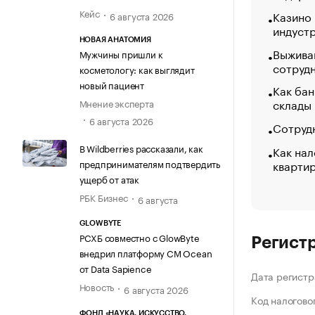
Кейс
Казино
6 августа 2026
индуст
НОВАЯ АНАТОМИЯ
Выжива
Мужчины пришли к
сотруд
косметологу: как выглядит
новый пациент
Как бан
склады
Мнение эксперта
6 августа 2026
Сотрудн
В Wildberries рассказали, как
Как нал
кварти
предпринимателям подтвердить
ущерб от атак
РБК Бизнес
6 августа
GLOWBYTE
РСХБ совместно с GlowByte
Регист
внедрил платформу CM Ocean
от Data Sapience
Дата регистр
Новость
6 августа 2026
Код налогово
ФОНД «НАУКА. ИСКУССТВО.