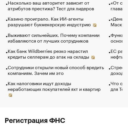
Насколько ваш авторитет зависит от
«От спо
атрибутов престижа? Тест для лидеров
глава к
Казино проиграло. Как ИИ-агенты
«Деньги
разрушают букмекерскую индустрию
Маск в 
Выживают сильнейших. Почему компании
Функции
избавляются от лучших сотрудников
основ э
Как банк Wildberries резко нарастил
ЕС раз
кредиты селлерам до атак на склады
нефти —
Сотрудники открыли новый способ вредить
Стресс 
компаниям. Зачем им это
доходов
Как налоговики ищут доходы
Что обв
неработающих покупателей яхт и квартир
для Tel
Регистрация ФНС