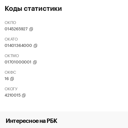
Коды статистики
ОКПО
0145265927
ОКАТО
01401364000
ОКТМО
01701000001
ОКФС
16
ОКОГУ
4210015
Интересное на РБК