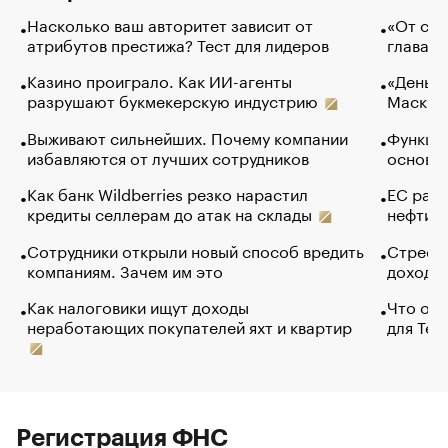
Насколько ваш авторитет зависит от
«От спо
атрибутов престижа? Тест для лидеров
глава к
Казино проиграло. Как ИИ-агенты
«Деньги
разрушают букмекерскую индустрию
Маск в 
Выживают сильнейших. Почему компании
Функции
избавляются от лучших сотрудников
основ э
Как банк Wildberries резко нарастил
ЕС раз
кредиты селлерам до атак на склады
нефти —
Сотрудники открыли новый способ вредить
Стресс 
компаниям. Зачем им это
доходов
Как налоговики ищут доходы
Что обв
неработающих покупателей яхт и квартир
для Tel
Регистрация ФНС