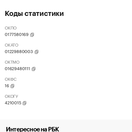
Коды статистики
ОКПО
0177580169
ОКАТО
01229880003
ОКТМО
01629480111
ОКФС
16
ОКОГУ
4210015
Интересное на РБК