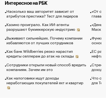
Интересное на РБК
Насколько ваш авторитет зависит от
«От спо
атрибутов престижа? Тест для лидеров
глава к
Казино проиграло. Как ИИ-агенты
«Деньги
разрушают букмекерскую индустрию
Маск в 
Выживают сильнейших. Почему компании
Функции
избавляются от лучших сотрудников
основ э
Как банк Wildberries резко нарастил
ЕС раз
кредиты селлерам до атак на склады
нефти —
Сотрудники открыли новый способ вредить
Стресс 
компаниям. Зачем им это
доходов
Как налоговики ищут доходы
Что обв
неработающих покупателей яхт и квартир
для Tel