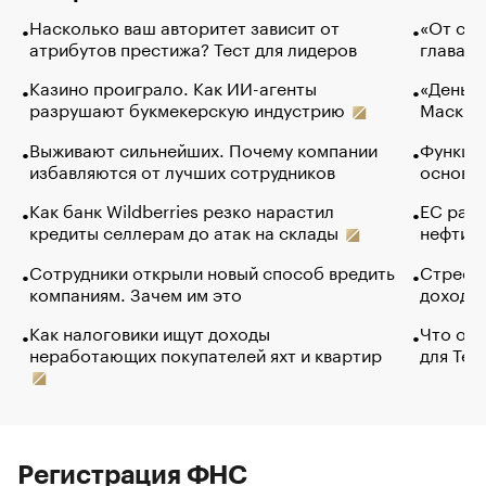
Насколько ваш авторитет зависит от
«От спо
атрибутов престижа? Тест для лидеров
глава к
Казино проиграло. Как ИИ-агенты
«Деньги
разрушают букмекерскую индустрию
Маск в 
Выживают сильнейших. Почему компании
Функции
избавляются от лучших сотрудников
основ э
Как банк Wildberries резко нарастил
ЕС раз
кредиты селлерам до атак на склады
нефти —
Сотрудники открыли новый способ вредить
Стресс 
компаниям. Зачем им это
доходов
Как налоговики ищут доходы
Что обв
неработающих покупателей яхт и квартир
для Tel
Регистрация ФНС