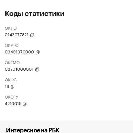
Коды статистики
ОКПО
0143077821
ОКАТО
03401370000
ОКТМО
03701000001
ОКФС
16
ОКОГУ
4210015
Интересное на РБК