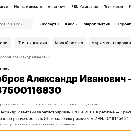
асли
Недвижимость
Autonews
РБК Компании
Телеканал
Р
К Курсы
РБК Life
Тренды
Визионеры
Национальные проекты
Эксперты
Кейсы
Мероприятия
О прое
онный клуб
Исследования
Кредитные рейтинги
Франшизы
Г
терия
IT и технологии
Малый бизнес
Маркетинг и прода
Проверка контрагентов
Политика
Экономика
Бизнес
обров Александр Иванович
ы
ВЛЕНО
обров Александр Иванович
37500116830
проектирование
Технические испытания и исследования
ександр Иванович зарегистрирован 04.04.2019, в регионе — Красн
ранспортных средств. ИП присвоены реквизиты ИНН: 0716145487
ы из публичных государственных источников.