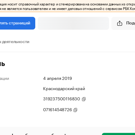
ия носит справочный характер и сгенерирована на основании данных из откр
 не является пользователем и не имеет деловых отношений с сервисом РБК Ко
Под
лять страницей
 деятельности
ль
ации
4 апреля 2019
Краснодарский край
319237500116830
071614548726