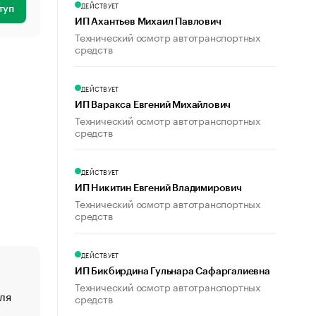
ДЕЙСТВУЕТ
туп
ИП Ахантьев Михаил Павлович
Технический осмотр автотранспортных
средств
ДЕЙСТВУЕТ
ИП Варакса Евгений Михайлович
Технический осмотр автотранспортных
средств
ДЕЙСТВУЕТ
ИП Никитин Евгений Владимирович
Технический осмотр автотранспортных
средств
ДЕЙСТВУЕТ
ИП Бикбирдина Гульнара Сафаргалиевна
Технический осмотр автотранспортных
ля
«От спорта тело стареет иначе». Как живет глава ко
средств
создавшей GTA