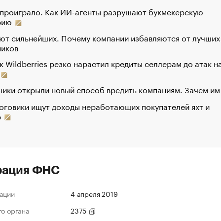
 проиграло. Как ИИ-агенты разрушают букмекерскую
рию
ют сильнейших. Почему компании избавляются от лучших
ников
к Wildberries резко нарастил кредиты селлерам до атак н
ики открыли новый способ вредить компаниям. Зачем им
оговики ищут доходы неработающих покупателей яхт и
р
рация ФНС
ации
4 апреля 2019
го органа
2375