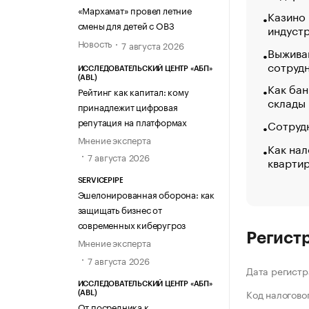
«МАРХАМАТ»
«Мархамат» провел летние
Казино
смены для детей с ОВЗ
индуст
Новость
7 августа 2026
Выжива
сотруд
ИССЛЕДОВАТЕЛЬСКИЙ ЦЕНТР «АБП»
(ABL)
Как бан
Рейтинг как капитал: кому
склады
принадлежит цифровая
репутация на платформах
Сотрудн
Мнение эксперта
Как нал
7 августа 2026
кварти
SERVICEPIPE
Эшелонированная оборона: как
защищать бизнес от
современных киберугроз
Регист
Мнение эксперта
7 августа 2026
Дата регистр
ИССЛЕДОВАТЕЛЬСКИЙ ЦЕНТР «АБП»
Код налогово
(ABL)
От посредника к