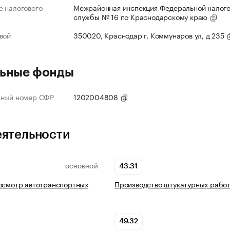
 налогового
Межрайонная инспекция Федеральной налог
службы № 16 по Краснодарскому краю
вой
350020, Краснодар г, Коммунаров ул, д 235
ьные фонды
нный номер СФР
1202004808
еятельности
43.31
ОСНОВНОЙ
осмотр автотранспортных
Производство штукатурных рабо
49.32