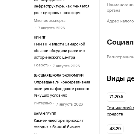
Наименование
инфраструктуре: как меняется
органа
роль цифровых платформ
Мнение эксперта
Адрес налого
7 августа 2026
НИИ ПГ
Социал
НИИ ПГ и власти Самарской
области обсудили развитие
Регистрацио
исторического центра
Новость
7 августа 2026
ВЫСШАЯ ШКОЛА ЭКОНОМИКИ
Виды д
Оправдана ли консервативная
позиция на фондовом рынке в
текущих условиях
71.20.5
Интервью
7 августа 2026
Технический 
средств
ЦАРАН ГРУПП
Какие инвесторы приходят
сегодня в банный бизнес
43.29
Интервью