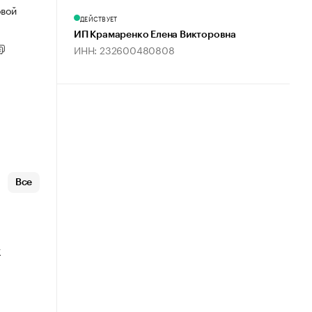
овой
ДЕЙСТВУЕТ
ИП Крамаренко Елена Викторовна
ИНН: 232600480808
Все
т