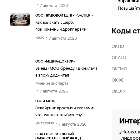
Управляйт
7 августа 2026
Повышайте
ООО ПРАВОВОЙ ЦЕНТР «ЭКСПЕРТ»
Как взыскать ущерб,
причиненный дропперами
Коды с
Кейс
7 августа 2026
ОКПО
ОКАТО
ООО «МЕДИА-ДОКТОР»
Зачем FMCG-бренду ТВ-реклама
ОКТМО
в эпоху диджитал
ОКФС
Мнение эксперта
ОКОГУ
7 августа 2026
СВОЙ БАНК
Эквайринг простыми словами:
что нужно знать бизнесу
Интер
Интервью
7 августа 2026
Насколь
БЛАГОТВОРИТЕЛЬНЫЙ
лидеро
ОБРАЗОВАТЕЛЬНЫЙ ФОНД