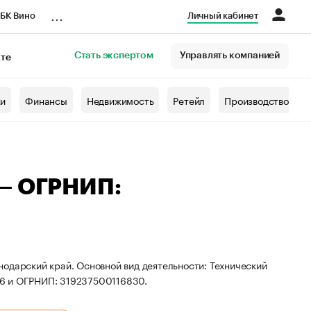
...
БК Вино
Личный кабинет
Стать экспертом
Управлять компанией
кте
азета
жи
Финансы
Недвижимость
Ретейл
Производство
 — ОГРНИП:
одарский край. Основной вид деятельности: Технический
26 и ОГРНИП: 319237500116830.