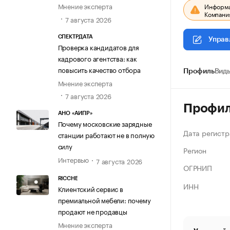
Мнение эксперта
Информац
Компания
7 августа 2026
СПЕКТРДАТА
Управ
Проверка кандидатов для
кадрового агентства: как
повысить качество отбора
Профиль
Виды
Мнение эксперта
7 августа 2026
Профи
АНО «АИПР»
Почему московские зарядные
Дата регистр
станции работают не в полную
силу
Регион
Интервью
7 августа 2026
ОГРНИП
RICCHE
ИНН
Клиентский сервис в
премиальной мебели: почему
продают не продавцы
Мнение эксперта