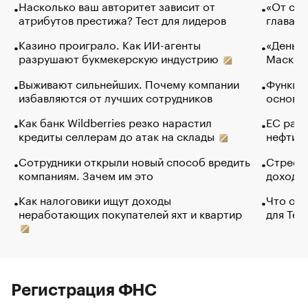
Насколько ваш авторитет зависит от
«От спо
атрибутов престижа? Тест для лидеров
глава к
Казино проиграло. Как ИИ-агенты
«Деньги
разрушают букмекерскую индустрию
Маск в 
Выживают сильнейших. Почему компании
Функции
избавляются от лучших сотрудников
основ э
Как банк Wildberries резко нарастил
ЕС раз
кредиты селлерам до атак на склады
нефти —
Сотрудники открыли новый способ вредить
Стресс 
компаниям. Зачем им это
доходов
Как налоговики ищут доходы
Что обв
неработающих покупателей яхт и квартир
для Tel
Регистрация ФНС