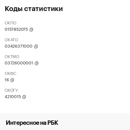
Коды статистики
ОКПО
0157852075
ОКАТО
03426371000
ОКТМО
03726000001
ОКФС
16
ОКОГУ
4210015
Интересное на РБК