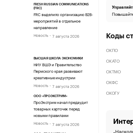
FRESH RUSSIAN COMMUNICATIONS
Управляйт
(FRC)
Повышайте
FRC выделило организацию B2B-
мероприятий в отдельное
направление
Новость
Коды с
7 августа 2026
ОКПО
ВЫСШАЯ ШКОЛА ЭКОНОМИКИ
ОКАТО
НИУ ВШЭ и Правительство
Пермского края развивают
ОКТМО
креативные индустрии
ОКФС
Новость
7 августа 2026
ОКОГУ
ООО «ПРОЭКСТРИМ»
ПроЭкстрим начал предаудит
товарных карточек перед
новыми правилами
Интер
Новость
7 августа 2026
Насколь