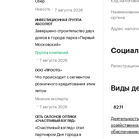
Код налогово
Сбер
Новость
7 августа 2026
Наименование
органа
ИНВЕСТИЦИОННАЯ ГРУППА
АБСОЛЮТ
Адрес налого
Завершено строительство двух
домов в городе-парке «Первый
Московский»
Социал
Группа компаний
7 августа 2026
Регистрацио
ООО «ПРОСТО.»
Что происходит с сегментом
розничного кредитования этим
Виды д
летом
Мнение эксперта
7 августа 2026
82.11
Деятельность
СЕТЬ САЛОНОВ ОПТИКИ
«СЧАСТЛИВЫЙ ВЗГЛЯД»
хозяйственна
«Счастливый взгляд» стал
обеспечению
партнером Дня города в