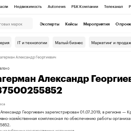
асли
Недвижимость
Autonews
РБК Компании
Телеканал
Р
К Курсы
РБК Life
Тренды
Визионеры
Национальные проекты
Эксперты
Кейсы
Мероприятия
О прое
онный клуб
Исследования
Кредитные рейтинги
Франшизы
Г
терия
IT и технологии
Малый бизнес
Маркетинг и прода
Проверка контрагентов
Политика
Экономика
Бизнес
агерман Александр Георгиевич
ы
ВЛЕНО
агерман Александр Георгие
37500255852
еса
Александр Георгиевич зарегистрирован 01.07.2019, в регионе — К
вно-хозяйственная комплексная по обеспечению работы организа
5852.
ы из публичных государственных источников.