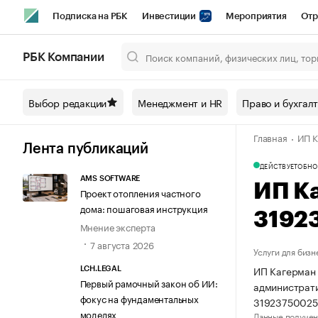
Подписка на РБК
Инвестиции
Мероприятия
Отр
Спорт
Школа управления РБК
РБК Образование
РБ
РБК Компании
Город
Стиль
Крипто
РБК Бизнес-среда
Дискусси
Выбор редакции
Менеджмент и HR
Право и бухгал
Спецпроекты СПб
Конференции СПб
Спецпроекты
Главная
ИП К
Технологии и медиа
Финансы
Рынок наличной валют
Лента публикаций
ДЕЙСТВУЕТ
ОБНО
AMS SOFTWARE
ИП К
Проект отопления частного
дома: пошаговая инструкция
3192
Мнение эксперта
7 августа 2026
Услуги для бизн
ИП Кагерман 
LCH.LEGAL
Первый рамочный закон об ИИ:
администрати
фокус на фундаментальных
31923750025
моделях
Данные получен