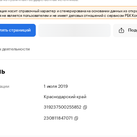
ия носит справочный характер и сгенерирована на основании данных из откр
 не является пользователем и не имеет деловых отношений с сервисом РБК Ко
Под
лять страницей
 деятельности
ль
ации
1 июля 2019
Краснодарский край
319237500255852
230811847071