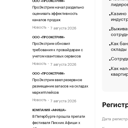
ООО «ПРОЭКСТРИМ»
лидеро
ПроЭкстрим начал раздельно
Казино
оценивать эффективность
индуст
каналов продаж
Новость
Выжива
7 августа 2026
сотруд
ООО «ПРОЭКСТРИМ»
Как бан
ПроЭкстрим обновил
склады
требования к провайдерам с
учетом квантовых сервисов
Сотрудн
Новость
7 августа 2026
Как нал
кварти
ООО «ПРОЭКСТРИМ»
ПроЭкстрим ввел резервное
размещение запасов на складах
маркетплейсов
Новость
7 августа 2026
Регист
КОМПАНИЯ «АФИША»
В Петербурге прошла препати
Дата регистр
фестиваля Пикник Афиши х