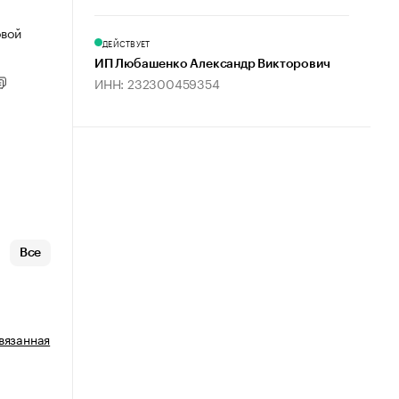
овой
ДЕЙСТВУЕТ
ИП Любашенко Александр Викторович
ИНН: 232300459354
Все
вязанная