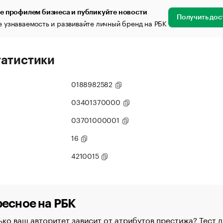
е профилем бизнеса и публикуйте новости
Получить дос
 узнаваемость и развивайте личный бренд на РБК
татистики
0188982582
03401370000
03701000001
16
4210015
есное на РБК
ко ваш авторитет зависит от атрибутов престижа? Тест д