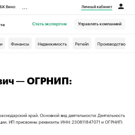
...
БК Вино
Личный кабинет
Стать экспертом
Управлять компанией
кте
азета
жи
Финансы
Недвижимость
Ретейл
Производство
вич — ОГРНИП:
раснодарский край. Основной вид деятельности: Деятельность
ции. ИП присвоены реквизиты ИНН: 230811847071 и ОГРНИП: