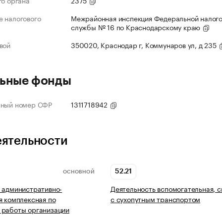
го органа
2375
 налогового
Межрайонная инспекция Федеральной налог
службы № 16 по Краснодарскому краю
вой
350020, Краснодар г, Коммунаров ул, д 235
ьные фонды
нный номер СФР
1311718942
еятельности
52.21
ОСНОВНОЙ
 административно-
Деятельность вспомогательная, с
я комплексная по
с сухопутным транспортом
 работы организации