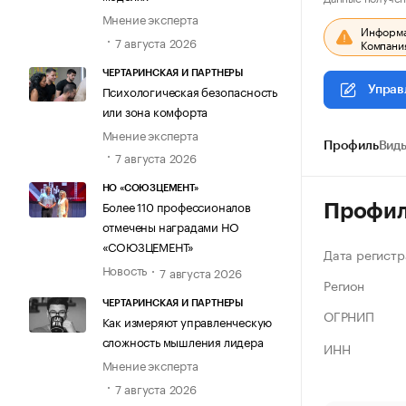
Мнение эксперта
Информац
7 августа 2026
Компания
ЧЕРТАРИНСКАЯ И ПАРТНЕРЫ
Психологическая безопасность
Управ
или зона комфорта
Мнение эксперта
Профиль
Виды
7 августа 2026
НО «СОЮЗЦЕМЕНТ»
Более 110 профессионалов
Профи
отмечены наградами НО
«СОЮЗЦЕМЕНТ»
Дата регистр
Новость
7 августа 2026
Регион
ЧЕРТАРИНСКАЯ И ПАРТНЕРЫ
ОГРНИП
Как измеряют управленческую
сложность мышления лидера
ИНН
Мнение эксперта
7 августа 2026