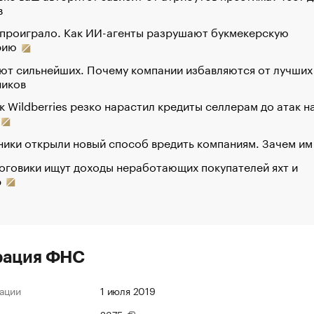
в
 проиграло. Как ИИ-агенты разрушают букмекерскую
рию
ют сильнейших. Почему компании избавляются от лучших
ников
к Wildberries резко нарастил кредиты селлерам до атак н
ики открыли новый способ вредить компаниям. Зачем им
оговики ищут доходы неработающих покупателей яхт и
р
рация ФНС
ации
1 июля 2019