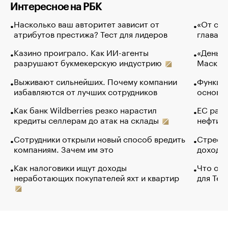
Интересное на РБК
Насколько ваш авторитет зависит от
«От спо
атрибутов престижа? Тест для лидеров
глава к
Казино проиграло. Как ИИ-агенты
«Деньги
разрушают букмекерскую индустрию
Маск в 
Выживают сильнейших. Почему компании
Функции
избавляются от лучших сотрудников
основ э
Как банк Wildberries резко нарастил
ЕС раз
кредиты селлерам до атак на склады
нефти —
Сотрудники открыли новый способ вредить
Стресс 
компаниям. Зачем им это
доходов
Как налоговики ищут доходы
Что обв
неработающих покупателей яхт и квартир
для Tel