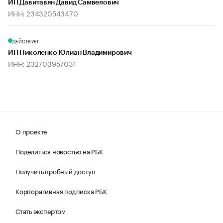
ИП Давитавян Давид Самвелович
ИНН: 234320543470
ДЕЙСТВУЕТ
ИП Николенко Юлиан Владимирович
ИНН: 232703957031
О проекте
Поделиться новостью на РБК
Получить пробный доступ
Корпоративная подписка РБК
Стать экспертом