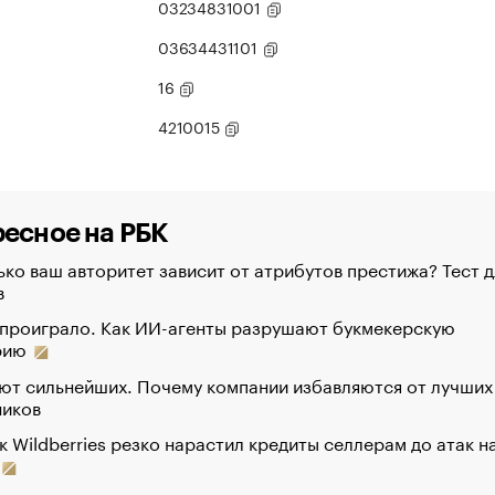
03234831001
03634431101
16
4210015
есное на РБК
ко ваш авторитет зависит от атрибутов престижа? Тест д
в
 проиграло. Как ИИ-агенты разрушают букмекерскую
рию
ют сильнейших. Почему компании избавляются от лучших
ников
к Wildberries резко нарастил кредиты селлерам до атак н