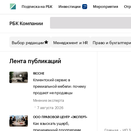
Подписка на РБК
Инвестиции
Мероприятия
Отр
Спорт
Школа управления РБК
РБК Образование
РБ
РБК Компании
Стиль
Крипто
РБК Бизнес-среда
Дискуссионный кл
Выбор редакции
Менеджмент и HR
Право и бухгалтер
Спецпроекты СПб
Конференции СПб
Спецпроекты
Технологии и медиа
Финансы
Рынок наличной валют
Лента публикаций
RICCHE
Клиентский сервис в
премиальной мебели: почему
продают не продавцы
Мнение эксперта
7 августа 2026
ООО ПРАВОВОЙ ЦЕНТР «ЭКСПЕРТ»
Как взыскать ущерб,
причиненный дропперами
Главная
ИП Т