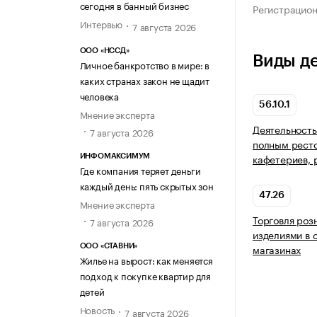
сегодня в банный бизнес
Регистрацио
Интервью
7 августа 2026
ООО «НССД»
Виды д
Личное банкротство в мире: в
каких странах закон не щадит
человека
56.10.1
Мнение эксперта
Деятельность
7 августа 2026
полным рест
кафетериев, 
ИНФОМАКСИМУМ
Где компания теряет деньги
каждый день: пять скрытых зон
47.26
Мнение эксперта
Торговля роз
7 августа 2026
изделиями в 
магазинах
ООО «СТАВНИ»
Жилье на вырост: как меняется
подход к покупке квартир для
детей
Новость
7 августа 2026