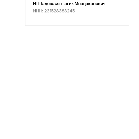
ИП Тадевосян Гагик Мнацаканович
ИНН: 231528383245