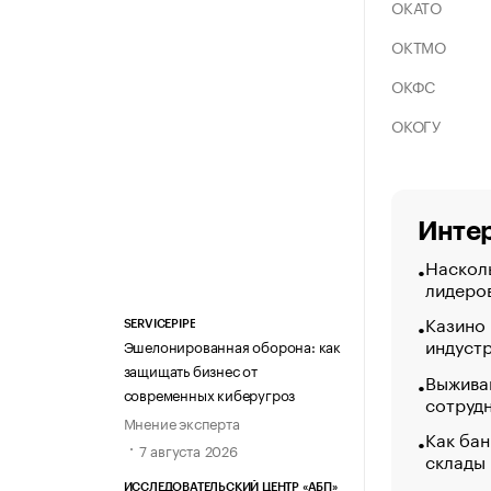
ОКАТО
ОКТМО
ОКФС
ОКОГУ
Интер
Насколь
лидеро
Казино
SERVICEPIPE
индуст
Эшелонированная оборона: как
защищать бизнес от
Выжива
современных киберугроз
сотруд
Мнение эксперта
Как бан
7 августа 2026
склады
ИССЛЕДОВАТЕЛЬСКИЙ ЦЕНТР «АБП»