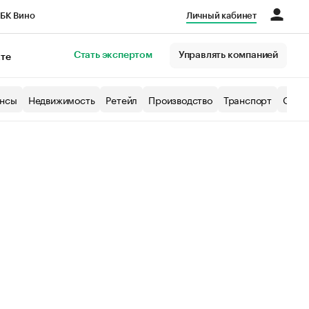
БК Вино
Личный кабинет
Город
Стать экспертом
Управлять компанией
кте
нсы
Недвижимость
Ретейл
Производство
Транспорт
Образ