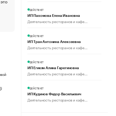
 это
Стресс обеспеченных людей: почему рост доходов 
счастья
ДЕЙСТВУЕТ
Что обвинения против Павла Дурова значат для Tele
ИП Пахомова Елена Ивановна
пользователей
Деятельность ресторанов и кафе...
ДЕЙСТВУЕТ
ИП Тран Антонина Алексеевна
Деятельность ресторанов и кафе...
ДЕЙСТВУЕТ
ИП Егикян Алина Гарегиновна
Деятельность ресторанов и кафе...
овой
ДЕЙСТВУЕТ
ИП Кудинов Федор Васильевич
Деятельность ресторанов и кафе...