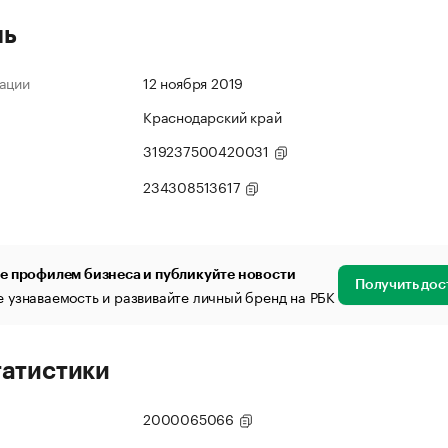
ль
ации
12 ноября 2019
Краснодарский край
319237500420031
234308513617
е профилем бизнеса и публикуйте новости
Получить дос
 узнаваемость и развивайте личный бренд на РБК
татистики
2000065066