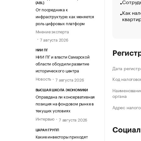
Сотрудн
(ABL)
От посредника к
Как нал
инфраструктуре: как меняется
кварти
роль цифровых платформ
Мнение эксперта
7 августа 2026
НИИ ПГ
Регист
НИИ ПГ и власти Самарской
области обсудили развитие
Дата регистр
исторического центра
Новость
Код налогово
7 августа 2026
Наименование
ВЫСШАЯ ШКОЛА ЭКОНОМИКИ
органа
Оправдана ли консервативная
позиция на фондовом рынке в
Адрес налого
текущих условиях
Интервью
7 августа 2026
Социал
ЦАРАН ГРУПП
Какие инвесторы приходят