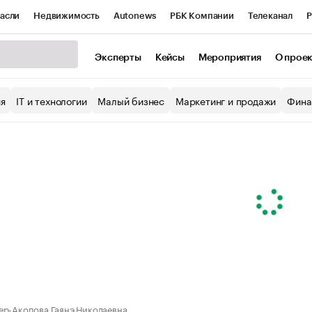
асли
Недвижимость
Autonews
РБК Компании
Телеканал
Р
К Курсы
РБК Life
Тренды
Визионеры
Национальные проекты
Эксперты
Кейсы
Мероприятия
О прое
уб
Исследования
Кредитные рейтинги
Франшизы
Газета
ия
IT и технологии
Малый бизнес
Маркетинг и продажи
Фина
Проверка контрагентов
Политика
Экономика
Бизнес
ы
ер-Акопова Гаянэ Николаевна