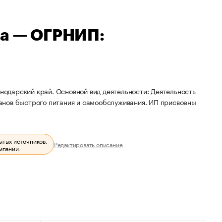
на — ОГРНИП:
снодарский край. Основной вид деятельности: Деятельность
анов быстрого питания и самообслуживания. ИП присвоены
ытых источников.
Редактировать описание
мпании.