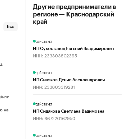
Другие предприниматели в
регионе — Краснодарский
край
Все
ДЕЙСТВУЕТ
ИП Сухоставец Евгений Владимирович
ИНН: 233303802395
ых
ДЕЙСТВУЕТ
ИП Синяков Денис Александрович
ИНН: 233803319281
и/или
ДЕЙСТВУЕТ
ю на
ИП Сидякова Светлана Вадимовна
ИНН: 667220162950
ДЕЙСТВУЕТ