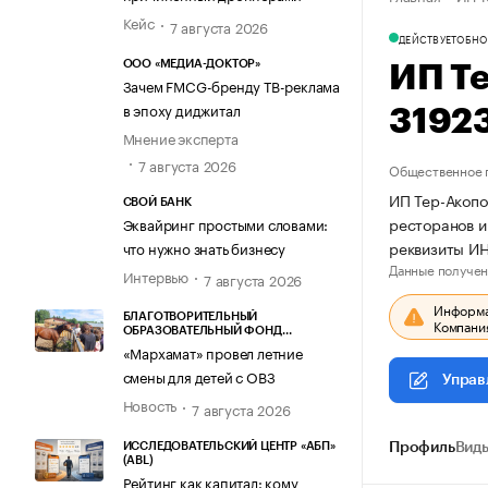
Кейс
7 августа 2026
ДЕЙСТВУЕТ
ОБНО
ООО «МЕДИА-ДОКТОР»
ИП Т
Зачем FMCG-бренду ТВ-реклама
в эпоху диджитал
3192
Мнение эксперта
7 августа 2026
Общественное 
ИП Тер-Акопо
СВОЙ БАНК
ресторанов и
Эквайринг простыми словами:
реквизиты И
что нужно знать бизнесу
Данные получен
Интервью
7 августа 2026
Информац
БЛАГОТВОРИТЕЛЬНЫЙ
Компания
ОБРАЗОВАТЕЛЬНЫЙ ФОНД
«МАРХАМАТ»
«Мархамат» провел летние
смены для детей с ОВЗ
Управ
Новость
7 августа 2026
ИССЛЕДОВАТЕЛЬСКИЙ ЦЕНТР «АБП»
Профиль
Виды
(ABL)
Рейтинг как капитал: кому