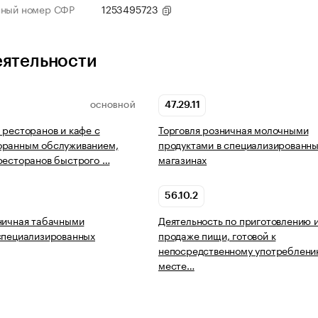
нный номер СФР
1253495723
еятельности
47.29.11
ОСНОВНОЙ
 ресторанов и кафе с
Торговля розничная молочными
оранным обслуживанием,
продуктами в специализированн
ресторанов быстрого …
магазинах
56.10.2
ничная табачными
Деятельность по приготовлению 
специализированных
продаже пищи, готовой к
непосредственному употреблени
месте…