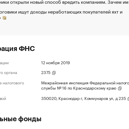
ики открыли новый способ вредить компаниям. Зачем им
оговики ищут доходы неработающих покупателей яхт и
р
рация ФНС
ации
12 ноября 2019
го органа
2375
 налогового
Межрайонная инспекция Федеральной налог
службы № 16 по Краснодарскому краю
вой
350020, Краснодар г, Коммунаров ул, д 235
ьные фонды