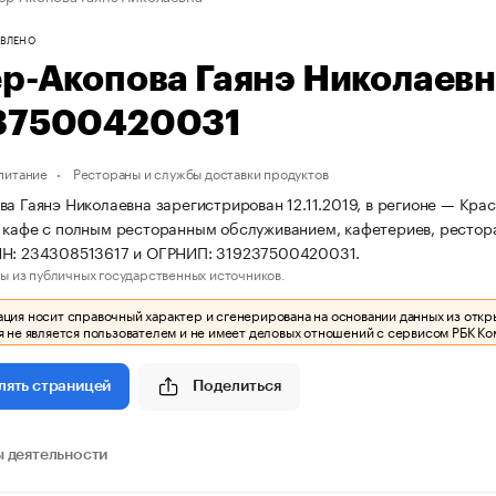
ВЛЕНО
ер-Акопова Гаянэ Николаев
37500420031
питание
Рестораны и службы доставки продуктов
ва Гаянэ Николаевна зарегистрирован 12.11.2019, в регионе — Кра
 кафе с полным ресторанным обслуживанием, кафетериев, рестор
НН: 234308513617 и ОГРНИП: 319237500420031.
ы из публичных государственных источников.
ия носит справочный характер и сгенерирована на основании данных из откр
 не является пользователем и не имеет деловых отношений с сервисом РБК Ко
Поделиться
лять страницей
 деятельности