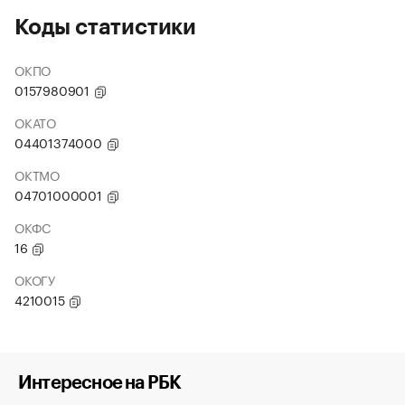
Коды статистики
ОКПО
0157980901
ОКАТО
04401374000
ОКТМО
04701000001
ОКФС
16
ОКОГУ
4210015
Интересное на РБК