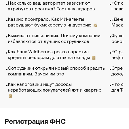
Насколько ваш авторитет зависит от
«От спо
атрибутов престижа? Тест для лидеров
глава к
Казино проиграло. Как ИИ-агенты
«Деньги
разрушают букмекерскую индустрию
Маск в 
Выживают сильнейших. Почему компании
Функции
избавляются от лучших сотрудников
основ э
Как банк Wildberries резко нарастил
ЕС раз
кредиты селлерам до атак на склады
нефти —
Сотрудники открыли новый способ вредить
Стресс 
компаниям. Зачем им это
доходов
Как налоговики ищут доходы
Что обв
неработающих покупателей яхт и квартир
для Tel
Регистрация ФНС