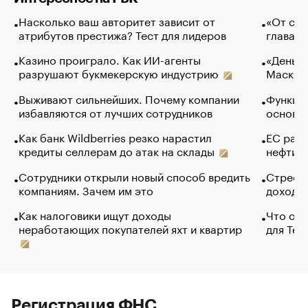
Насколько ваш авторитет зависит от
«От спо
атрибутов престижа? Тест для лидеров
глава к
Казино проиграло. Как ИИ-агенты
«Деньги
разрушают букмекерскую индустрию
Маск в 
Выживают сильнейших. Почему компании
Функции
избавляются от лучших сотрудников
основ э
Как банк Wildberries резко нарастил
ЕС раз
кредиты селлерам до атак на склады
нефти —
Сотрудники открыли новый способ вредить
Стресс 
компаниям. Зачем им это
доходов
Как налоговики ищут доходы
Что обв
неработающих покупателей яхт и квартир
для Tel
Регистрация ФНС