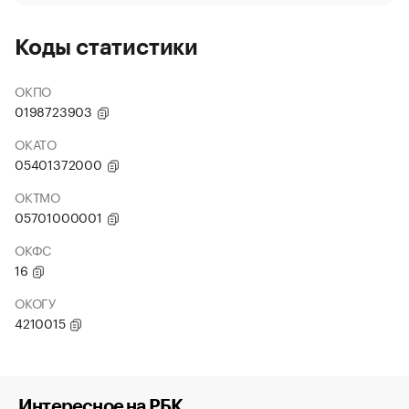
Коды статистики
ОКПО
0198723903
ОКАТО
05401372000
ОКТМО
05701000001
ОКФС
16
ОКОГУ
4210015
Интересное на РБК