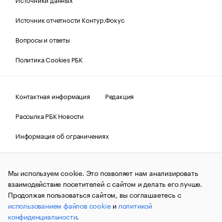
Источник отчетности Контур.Фокус
Вопросы и ответы
Политика Cookies РБК
Контактная информация
Редакция
Рассылка РБК Новости
Информация об ограничениях
Правовая информация
О соблюдении авторских прав
Мы используем cookie. Это позволяет нам анализировать
© АО «РОСБИЗНЕСКОНСАЛТИНГ»,
1995–2026.
Сообщения
и материалы информационного агентства «РБК»
взаимодействие посетителей с сайтом и делать его лучше.
(зарегистрировано Федеральной службой по надзору в сфере
Продолжая пользоваться сайтом, вы соглашаетесь с
связи, информационных технологий и массовых
использованием файлов cookie
и
политикой
коммуникаций (Роскомнадзор) 09.12.2015 за номером ИА
№ФС77-63848) сопровождаются пометкой «РБК». Отдельные
конфиденциальности
.
публикации могут содержать информацию,