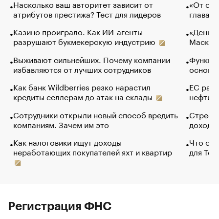
Насколько ваш авторитет зависит от
«От спо
атрибутов престижа? Тест для лидеров
глава к
Казино проиграло. Как ИИ-агенты
«Деньги
разрушают букмекерскую индустрию
Маск в 
Выживают сильнейших. Почему компании
Функции
избавляются от лучших сотрудников
основ э
Как банк Wildberries резко нарастил
ЕС раз
кредиты селлерам до атак на склады
нефти —
Сотрудники открыли новый способ вредить
Стресс 
компаниям. Зачем им это
доходов
Как налоговики ищут доходы
Что обв
неработающих покупателей яхт и квартир
для Tel
Регистрация ФНС