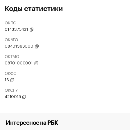
Коды статистики
ОКПО
0143375431
ОКАТО
08401363000
ОКТМО
08701000001
ОКФС
16
ОКОГУ
4210015
Интересное на РБК