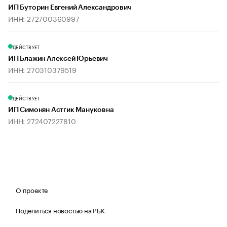
ИП Буторин Евгений Александрович
ИНН: 272700360997
ДЕЙСТВУЕТ
ИП Блажин Алексей Юрьевич
ИНН: 270310379519
ДЕЙСТВУЕТ
ИП Симонян Астгик Мануковна
ИНН: 272407227810
О проекте
Поделиться новостью на РБК