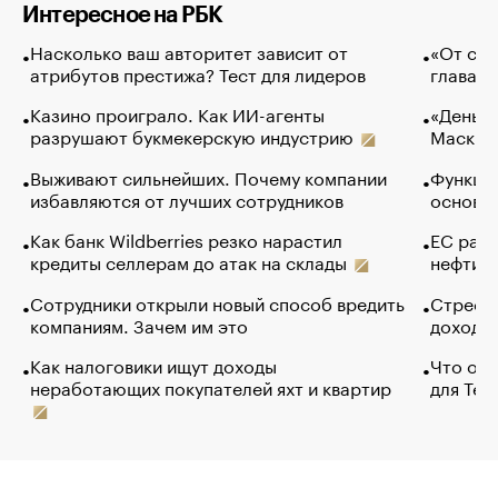
Интересное на РБК
Насколько ваш авторитет зависит от
«От спо
атрибутов престижа? Тест для лидеров
глава к
Казино проиграло. Как ИИ-агенты
«Деньги
разрушают букмекерскую индустрию
Маск в 
Выживают сильнейших. Почему компании
Функции
избавляются от лучших сотрудников
основ э
Как банк Wildberries резко нарастил
ЕС раз
кредиты селлерам до атак на склады
нефти —
Сотрудники открыли новый способ вредить
Стресс 
компаниям. Зачем им это
доходов
Как налоговики ищут доходы
Что обв
неработающих покупателей яхт и квартир
для Tel