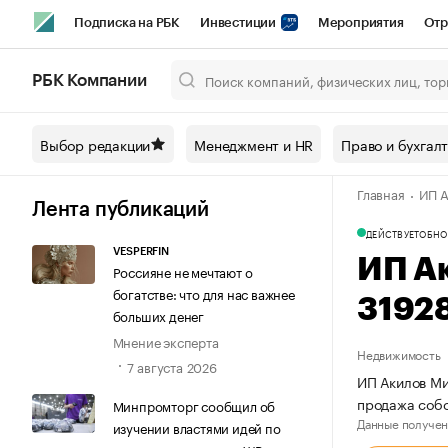
Подписка на РБК
Инвестиции
Мероприятия
Отр
Спорт
Школа управления РБК
РБК Образование
РБ
РБК Компании
Город
Стиль
Крипто
РБК Бизнес-среда
Дискусси
Выбор редакции
Менеджмент и HR
Право и бухгал
Спецпроекты СПб
Конференции СПб
Спецпроекты
Главная
ИП А
Технологии и медиа
Финансы
Рынок наличной валют
Лента публикаций
ДЕЙСТВУЕТ
ОБНО
VESPERFIN
ИП А
Россияне не мечтают о
богатстве: что для нас важнее
3192
больших денег
Мнение эксперта
Недвижимость
7 августа 2026
ИП Акилов Ми
продажа собс
Минпромторг сообщил об
Данные получен
изучении властями идей по