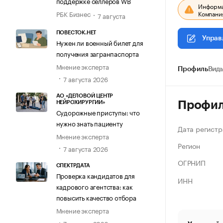
поддержке селлеров WB
Информац
Компания
РБК Бизнес
7 августа
ПОВЕСТОК.НЕТ
Управ
Нужен ли военный билет для
получения загранпаспорта
Мнение эксперта
Профиль
Виды
7 августа 2026
АО «ДЕЛОВОЙ ЦЕНТР
Профи
НЕЙРОХИРУРГИИ»
Судорожные приступы: что
нужно знать пациенту
Дата регистр
Мнение эксперта
Регион
7 августа 2026
ОГРНИП
СПЕКТРДАТА
Проверка кандидатов для
ИНН
кадрового агентства: как
повысить качество отбора
Мнение эксперта
7 августа 2026