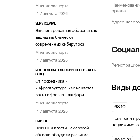
Наименование
Мнение эксперта
органа
7 августа 2026
Адрес налого
SERVICEPIPE
Эшелонированная оборона: как
защищать бизнес от
современных киберугроз
Социал
Мнение эксперта
7 августа 2026
Регистрацио
ИССЛЕДОВАТЕЛЬСКИЙ ЦЕНТР «АБП»
(ABL)
От посредника к
Виды д
инфраструктуре: как меняется
роль цифровых платформ
Мнение эксперта
68.10
7 августа 2026
Покупка и пр
НИИ ПГ
недвижимого
НИИ ПГ и власти Самарской
области обсудили развитие