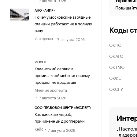
Управляйт
Повышайте
АНО «АИПР»
Почему московские зарядные
станции работают не в полную
Коды с
силу
Интервью
7 августа 2026
ОКПО
ОКАТО
RICCHE
ОКТМО
Клиентский сервис в
премиальной мебели: почему
ОКФС
продают не продавцы
ОКОГУ
Мнение эксперта
7 августа 2026
ООО ПРАВОВОЙ ЦЕНТР «ЭКСПЕРТ»
Как взыскать ущерб,
Интер
причиненный дропперами
Насколь
Кейс
7 августа 2026
лидеро