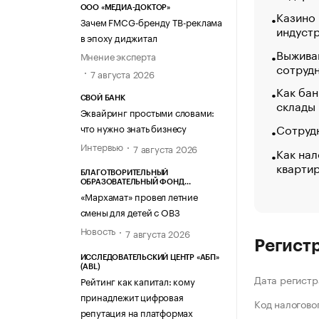
ООО «МЕДИА-ДОКТОР»
Казино
Зачем FMCG-бренду ТВ-реклама
индуст
в эпоху диджитал
Выжива
Мнение эксперта
сотруд
7 августа 2026
Как бан
СВОЙ БАНК
склады
Эквайринг простыми словами:
Сотрудн
что нужно знать бизнесу
Интервью
7 августа 2026
Как нал
кварти
БЛАГОТВОРИТЕЛЬНЫЙ
ОБРАЗОВАТЕЛЬНЫЙ ФОНД
«МАРХАМАТ»
«Мархамат» провел летние
смены для детей с ОВЗ
Новость
7 августа 2026
Регист
ИССЛЕДОВАТЕЛЬСКИЙ ЦЕНТР «АБП»
(ABL)
Дата регистр
Рейтинг как капитал: кому
принадлежит цифровая
Код налогово
репутация на платформах