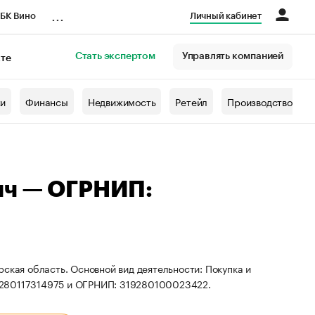
...
БК Вино
Личный кабинет
Стать экспертом
Управлять компанией
кте
азета
жи
Финансы
Недвижимость
Ретейл
Производство
ич — ОГРНИП:
ская область. Основной вид деятельности: Покупка и
 280117314975 и ОГРНИП: 319280100023422.