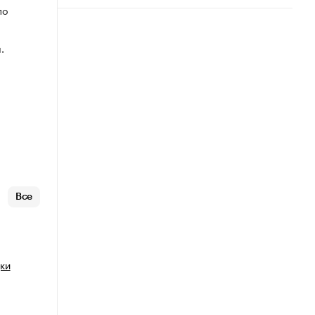
по
.
Все
ки