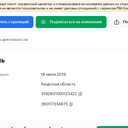
ия носит справочный характер и сгенерирована на основании данных из откр
 не является пользователем и не имеет деловых отношений с сервисом РБК Ко
Подписаться на изменения
По
лять страницей
 деятельности
ль
ации
18 июля 2019
Амурская область
319280100023422
280117314975