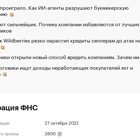
 проиграло. Как ИИ-агенты разрушают букмекерскую
рию
ют сильнейших. Почему компании избавляются от лучших
ников
к Wildberries резко нарастил кредиты селлерам до атак н
ики открыли новый способ вредить компаниям. Зачем им
оговики ищут доходы неработающих покупателей яхт и
р
рация ФНС
ации
27 октября 2022
го органа
2800