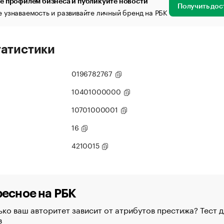
е профилем бизнеса и публикуйте новости
Получить дос
 узнаваемость и развивайте личный бренд на РБК
татистики
0196782767
10401000000
10701000001
16
4210015
есное на РБК
ко ваш авторитет зависит от атрибутов престижа? Тест д
в