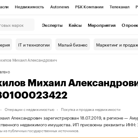
асли
Недвижимость
Autonews
РБК Компании
Телеканал
Р
К Курсы
РБК Life
Тренды
Визионеры
Национальные проекты
Эксперты
Кейсы
Мероприятия
О прое
онный клуб
Исследования
Кредитные рейтинги
Франшизы
Г
терия
IT и технологии
Малый бизнес
Маркетинг и прода
Проверка контрагентов
Политика
Экономика
Бизнес
килов Михаил Александрович
ы
ВЛЕНО
килов Михаил Александров
80100023422
Операции с недвижимостью
Покупка и продажа недвижимости
хаил Александрович зарегистрирован 18.07.2019, в регионе — Амур
твенного недвижимого имущества. ИП присвоены реквизиты ИНН:
ы из публичных государственных источников.