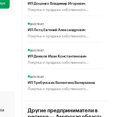
туп
ИП Доценко Владимир Игоревич
Покупка и продажа собственного...
ДЕЙСТВУЕТ
ИП Лотц Евгений Александрович
Покупка и продажа собственного...
ДЕЙСТВУЕТ
ИП Демков Иван Константинович
Покупка и продажа собственного...
ДЕЙСТВУЕТ
ИП Требунских Валентина Валерьевна
Покупка и продажа собственного...
ля
«От спорта тело стареет иначе». Как живет глава ко
Другие предприниматели в
создавшей GTA