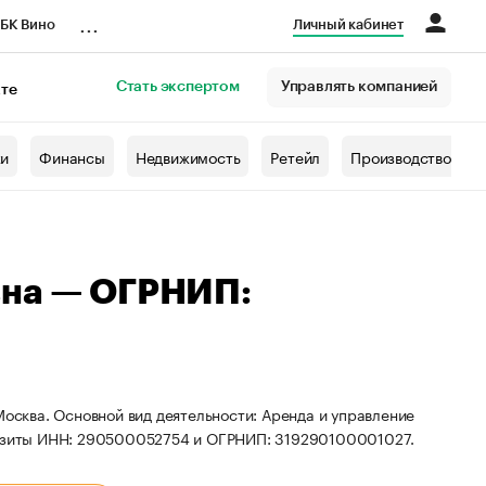
...
БК Вино
Личный кабинет
Стать экспертом
Управлять компанией
кте
азета
жи
Финансы
Недвижимость
Ретейл
Производство
вна — ОГРНИП:
Москва. Основной вид деятельности: Аренда и управление
изиты ИНН: 290500052754 и ОГРНИП: 319290100001027.