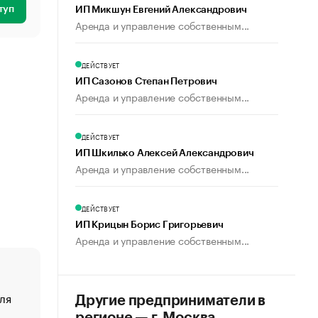
туп
ИП Микшун Евгений Александрович
Аренда и управление собственным...
ДЕЙСТВУЕТ
ИП Сазонов Степан Петрович
Аренда и управление собственным...
ДЕЙСТВУЕТ
ИП Шкилько Алексей Александрович
Аренда и управление собственным...
ДЕЙСТВУЕТ
ИП Крицын Борис Григорьевич
Аренда и управление собственным...
ля
«От спорта тело стареет иначе». Как живет глава ко
Другие предприниматели в
создавшей GTA