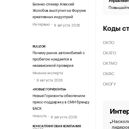
Управляйт
Бизнес-спикер Алексей
Повышайте
Жолобов выступил на Форуме
креативных индустрий
Интервью
8 августа 2026
Коды с
ОКПО
RULIZOR
ОКАТО
Почему рынок автомобилей с
пробегом нуждается в
ОКТМО
независимой проверке
Мнение эксперта
ОКФС
8 августа 2026
ОКОГУ
«НОВЫЕ ГОРИЗОНТЫ»
Новые Горизонты обеспечили
пресс-поддержку в СМИ бренду
БАСК
Интер
Новость
8 августа 2026
Насколь
лидеро
КОНСАЛТИНГОВАЯ КОМПАНИЯ