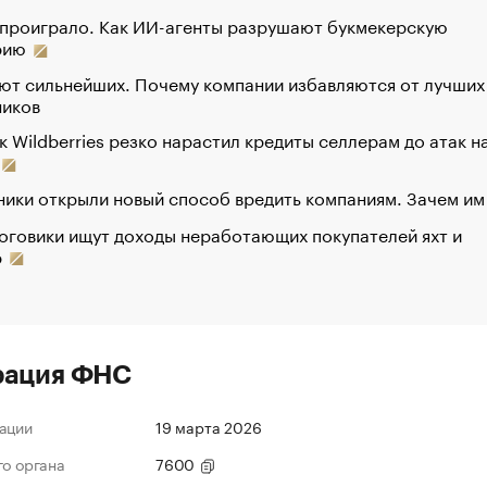
 проиграло. Как ИИ-агенты разрушают букмекерскую
рию
ют сильнейших. Почему компании избавляются от лучших
ников
к Wildberries резко нарастил кредиты селлерам до атак н
ики открыли новый способ вредить компаниям. Зачем им
оговики ищут доходы неработающих покупателей яхт и
р
рация ФНС
ации
19 марта 2026
го органа
7600