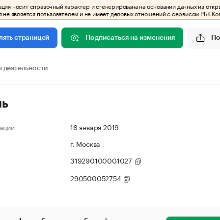
ия носит справочный характер и сгенерирована на основании данных из откр
 не является пользователем и не имеет деловых отношений с сервисом РБК Ко
Подписаться на изменения
По
лять страницей
 деятельности
ль
ации
16 января 2019
г. Москва
319290100001027
290500052754