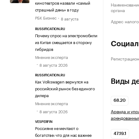
кинотеатров назвали «самый
Наименование
страшный день» в году
органа
РБК Бизнес
8 августа
Адрес налого
RUSSIFICATION.RU
Почему спрос на электромобили
из Китая смещается в сторону
Социал
гибридов
Мнение эксперта
Регистрацио
8 августа 2026
RUSSIFICATION.RU
Виды д
Как Volkswagen вернулся на
российский рынок без единого
дилера
68.20
Мнение эксперта
Аренда и упр
8 августа 2026
арендованны
VESPERFIN
Россияне не мечтают о
богатстве: что для нас важнее
47.19.1