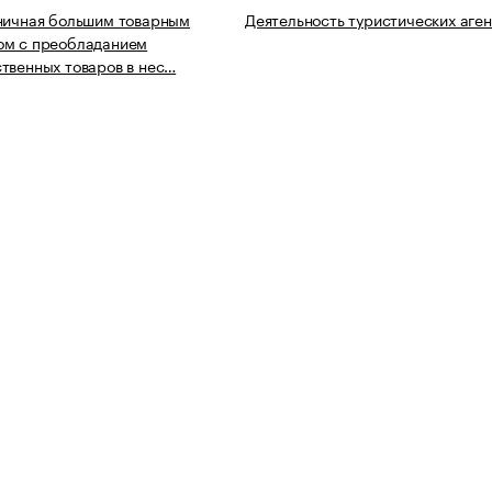
ничная большим товарным
Деятельность туристических аген
ом с преобладанием
твенных товаров в нес…