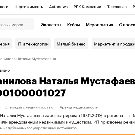
асли
Недвижимость
Autonews
РБК Компании
Телеканал
Р
К Курсы
РБК Life
Тренды
Визионеры
Национальные проекты
Эксперты
Кейсы
Мероприятия
О прое
онный клуб
Исследования
Кредитные рейтинги
Франшизы
Г
терия
IT и технологии
Малый бизнес
Маркетинг и прода
Проверка контрагентов
Политика
Экономика
Бизнес
анилова Наталья Мустафаевна
ы
ВЛЕНО
анилова Наталья Мустафае
90100001027
Операции с недвижимостью
Аренда недвижимости
Наталья Мустафаевна зарегистрирован 16.01.2019, в регионе — г. 
 или арендованным недвижимым имуществом. ИП присвоены рекв
ы из публичных государственных источников.