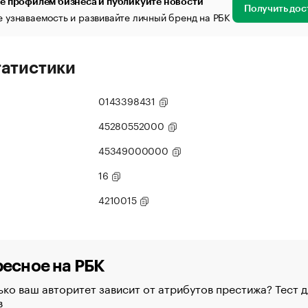
е профилем бизнеса и публикуйте новости
Получить дос
 узнаваемость и развивайте личный бренд на РБК
татистики
0143398431
45280552000
45349000000
16
4210015
есное на РБК
ко ваш авторитет зависит от атрибутов престижа? Тест д
в