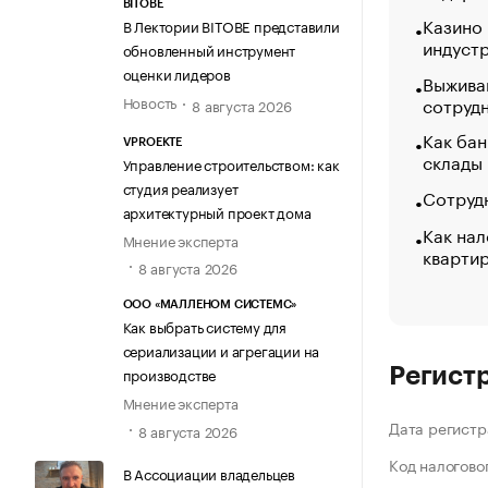
BITOBE
Казино
В Лектории BITOBE представили
индуст
обновленный инструмент
оценки лидеров
Выжива
Новость
сотруд
8 августа 2026
Как бан
VPROEKTE
склады
Управление строительством: как
студия реализует
Сотрудн
архитектурный проект дома
Как нал
Мнение эксперта
кварти
8 августа 2026
ООО «МАЛЛЕНОМ СИСТЕМС»
Как выбрать систему для
сериализации и агрегации на
производстве
Регист
Мнение эксперта
Дата регистр
8 августа 2026
Код налогово
В Ассоциации владельцев