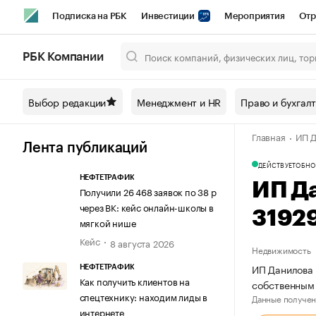
Подписка на РБК
Инвестиции
Мероприятия
Отр
Спорт
Школа управления РБК
РБК Образование
РБ
РБК Компании
Город
Стиль
Крипто
РБК Бизнес-среда
Дискусси
Выбор редакции
Менеджмент и HR
Право и бухгал
Спецпроекты СПб
Конференции СПб
Спецпроекты
Главная
ИП Д
Технологии и медиа
Финансы
Рынок наличной валют
Лента публикаций
ДЕЙСТВУЕТ
ОБНО
НЕФТЕТРАФИК
ИП Д
Получили 26 468 заявок по 38 р
через ВК: кейс онлайн-школы в
3192
мягкой нише
Кейс
8 августа 2026
Недвижимость
ИП Данилова 
НЕФТЕТРАФИК
Как получить клиентов на
собственным
спецтехнику: находим лиды в
Данные получен
интернете